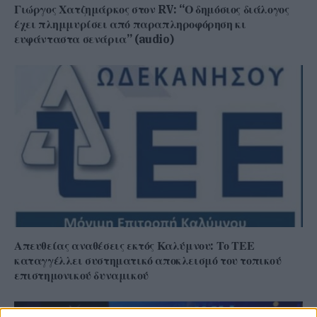
Γιώργος Χατζημάρκος στον RV: “Ο δημόσιος διάλογος
έχει πλημμυρίσει από παραπληροφόρηση κι
ευφάνταστα σενάρια” (audio)
Απευθείας αναθέσεις εκτός Καλύμνου: Το ΤΕΕ
καταγγέλλει συστηματικό αποκλεισμό του τοπικού
επιστημονικού δυναμικού