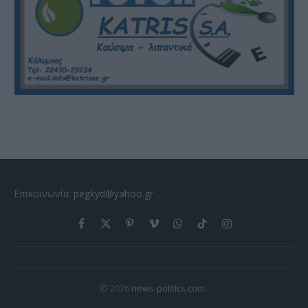
Επικοινωνία:
pegkyd@yahoo.gr
Facebook
X
Pinterest
Vimeo
WhatsApp
TikTok
Instagram
(Twitter)
© 2026
news-politics.com
.