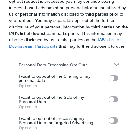
opt-out request is processed you may continue seeing
Ρόδος: Πρόστιμο 73.000 ευρώ σε επιχείρηση για
interest-based ads based on personal information utilized by
παραβάσεις στον αιγιαλό
us or personal information disclosed to third parties prior to
your opt-out. You may separately opt-out of the further
disclosure of your personal information by third parties on the
IAB’s list of downstream participants. This information may
also be disclosed by us to third parties on the
IAB’s List of
Downstream Participants
that may further disclose it to other
third parties.
Personal Data Processing Opt Outs
I want to opt-out of the Sharing of my
personal data.
Opted In
I want to opt-out of the Sale of my
Σε συνθήκες… καύσωνα οι σχέσεις ΤΕΕ Καλύμνου και
Personal Data.
Δημοτικού Λιμενικού Ταμείου – Νέα σκληρή απάντηση
Opted In
με συγκεκριμένα στοιχεία
I want to opt-out of processing my
Personal Data for Targeted Advertising.
Opted In