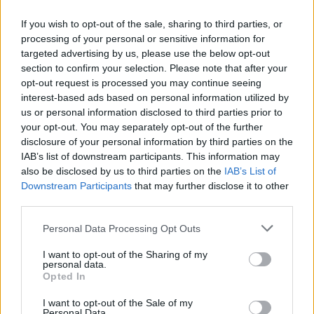
Το ατύχημα του Ρόμπερτ Πλαντ, των Led Zeppelin
στη Ρόδο όπου παραλίγο να χάσει τη γυναίκα του
If you wish to opt-out of the sale, sharing to third parties, or
(video)
processing of your personal or sensitive information for
targeted advertising by us, please use the below opt-out
section to confirm your selection. Please note that after your
opt-out request is processed you may continue seeing
interest-based ads based on personal information utilized by
us or personal information disclosed to third parties prior to
your opt-out. You may separately opt-out of the further
disclosure of your personal information by third parties on the
IAB’s list of downstream participants. This information may
also be disclosed by us to third parties on the
IAB’s List of
Downstream Participants
that may further disclose it to other
third parties.
Personal Data Processing Opt Outs
Χειροπέδες σε 43χρονη για εμπορία ανηλίκου στη Ρόδο
I want to opt-out of the Sharing of my
– Συγκέντρωνε χρήματα από συμπονετικούς τουρίστες
personal data.
Opted In
I want to opt-out of the Sale of my
Personal Data.