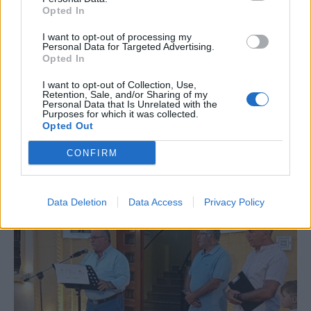
Opted In
I want to opt-out of processing my
Personal Data for Targeted Advertising.
Opted In
I want to opt-out of Collection, Use,
Retention, Sale, and/or Sharing of my
Personal Data that Is Unrelated with the
Purposes for which it was collected.
Opted Out
Στενά του Ορμούζ: Ιράν και Ομάν συμφώνησαν στη
CONFIRM
διαδρομή των πλοίων, εκκρεμούν κρίσιμες
λεπτομέρειες
Data Deletion
Data Access
Privacy Policy