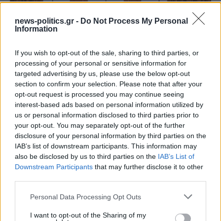
news-politics.gr -
Do Not Process My Personal
Information
If you wish to opt-out of the sale, sharing to third parties, or
processing of your personal or sensitive information for
targeted advertising by us, please use the below opt-out
section to confirm your selection. Please note that after your
opt-out request is processed you may continue seeing
interest-based ads based on personal information utilized by
us or personal information disclosed to third parties prior to
Συρίγος: Η Τουρκία δεν παίρνει F-35 αν δεν
your opt-out. You may separately opt-out of the further
απαλλαγεί από τους S400 – Το 2019 είχαμε Μιράζ
disclosure of your personal information by third parties on the
χωρίς πυραύλους και άρματα χωρίς οβίδες (video)
IAB’s list of downstream participants. This information may
also be disclosed by us to third parties on the
IAB’s List of
Downstream Participants
that may further disclose it to other
third parties.
Personal Data Processing Opt Outs
I want to opt-out of the Sharing of my