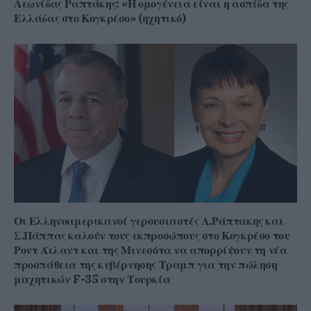
Λεωνίδας Ραπτάκης: «Η ομογένεια είναι η ασπίδα της
Ελλάδας στο Κογκρέσο» (ηχητικό)
Οι Ελληνοαμερικανοί γερουσιαστές Λ.Ράπτακης και
Σ.Πάππας καλούν τους εκπροσώπους στο Κογκρέσο του
Ροντ Άιλαντ και της Μινεσότα να απορρίψουν τη νέα
προσπάθεια της κυβέρνησης Τραμπ για την πώληση
μαχητικών F-35 στην Τουρκία