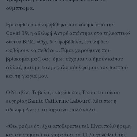
σύμπτωμα.
Ερωτηθείσα εάν φοβήθηκε που νόσησε από την
Covid-19, η αδελφή Αντρέ απάντησε στο τηλεοπτικό
δίκτυο BFM: «Όχι, δεν φοβήθηκα, επειδή δεν
φοβόμουν να πεθάνω… Είμαι χαρούμενη που
βρίσκομαι μαζί σας, όμως εύχομαι να ήμουν κάπου
αλλού, μαζί με τον μεγάλο αδελφό μου, τον παππού
και τη γιαγιά μου.
Ο Νταβίντ Ταβελά, εκπρόσωπος Τύπου του οίκου
ευγηρίας Sainte Catherine Labouré, λέει πως η
αδελφή Αντρέ τα πηγαίνει πολύ καλά.
«Θεωρούμε ότι έχει αποθεραπευτεί. Είναι πολύ ήρεμη
και ανυπομονεί να γιορτάσει τα 117α γενέθλιά της