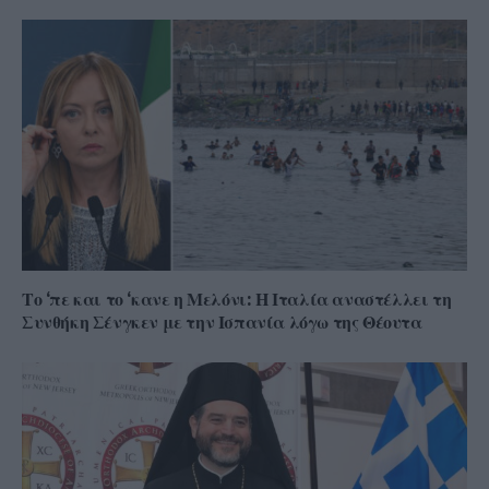
Το ‘πε και το ‘κανε η Μελόνι: Η Ιταλία αναστέλλει τη
Συνθήκη Σένγκεν με την Ισπανία λόγω της Θέουτα