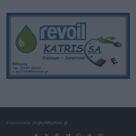
Επικοινωνία:
pegkyd@yahoo.gr