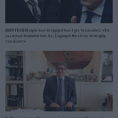
(ΒΙΝΤΕΟ) Η ώρα των διλημμάτων έχει τελειώσει: «Το
εκλογικό ποσοστό του Αν. Σαμαρά θα είναι έκπληξη
για όλους»