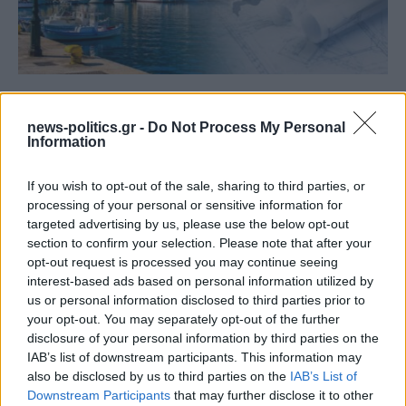
Σε συνθήκες… καύσωνα οι σχέσεις ΤΕΕ Καλύμνου και
Δημοτικού Λιμενικού Ταμείου – Νέα σκληρή απάντηση
news-politics.gr -
Do Not Process My Personal
με συγκεκριμένα στοιχεία
Information
If you wish to opt-out of the sale, sharing to third parties, or
processing of your personal or sensitive information for
targeted advertising by us, please use the below opt-out
section to confirm your selection. Please note that after your
opt-out request is processed you may continue seeing
interest-based ads based on personal information utilized by
us or personal information disclosed to third parties prior to
your opt-out. You may separately opt-out of the further
disclosure of your personal information by third parties on the
IAB’s list of downstream participants. This information may
also be disclosed by us to third parties on the
IAB’s List of
Downstream Participants
that may further disclose it to other
Το ατύχημα του Ρόμπερτ Πλαντ, των Led Zeppelin