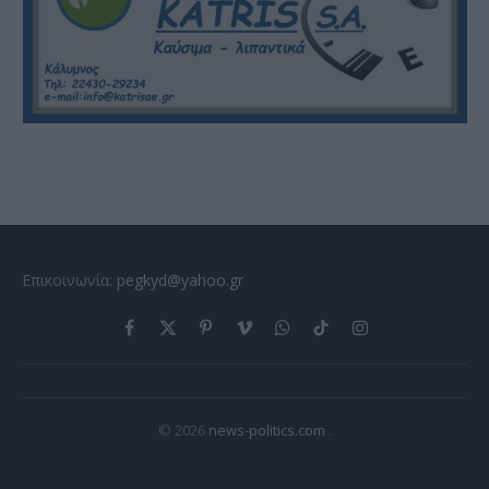
Επικοινωνία:
pegkyd@yahoo.gr
Facebook
X
Pinterest
Vimeo
WhatsApp
TikTok
Instagram
(Twitter)
© 2026
news-politics.com
.