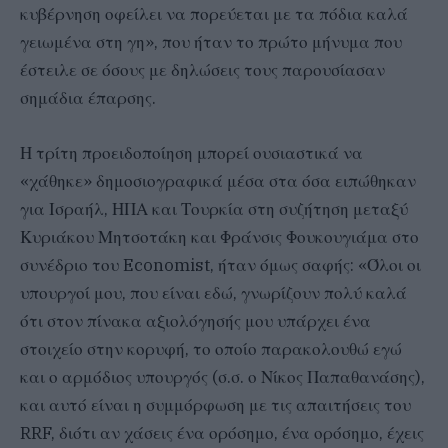
κυβέρνηση οφείλει να πορεύεται με τα πόδια καλά
γειωμένα στη γη», που ήταν το πρώτο μήνυμα που
έστειλε σε όσους με δηλώσεις τους παρουσίασαν
σημάδια έπαρσης.
Η τρίτη προειδοποίηση μπορεί ουσιαστικά να
«χάθηκε» δημοσιογραφικά μέσα στα όσα ειπώθηκαν
για Ισραήλ, ΗΠΑ και Τουρκία στη συζήτηση μεταξύ
Κυριάκου Μητσοτάκη και Φράνσις Φουκουγιάμα στο
συνέδριο του Economist, ήταν όμως σαφής: «Όλοι οι
υπουργοί μου, που είναι εδώ, γνωρίζουν πολύ καλά
ότι στον πίνακα αξιολόγησής μου υπάρχει ένα
στοιχείο στην κορυφή, το οποίο παρακολουθώ εγώ
και ο αρμόδιος υπουργός (σ.σ. ο Νίκος Παπαθανάσης),
και αυτό είναι η συμμόρφωση με τις απαιτήσεις του
RRF, διότι αν χάσεις ένα ορόσημο, ένα ορόσημο, έχεις