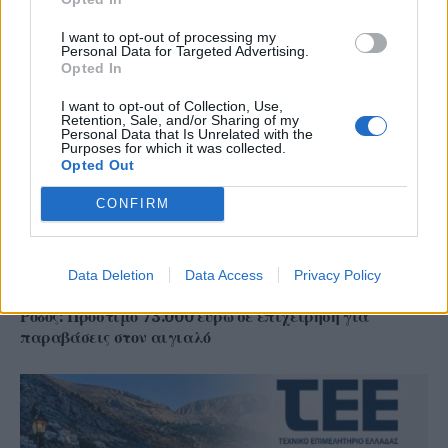
ενίσχυση του ΕΣΥ στη Ρόδο, σύμφωνα με τον υπ. Υγείας,
Άδωνη Γεωργιάδη
I want to opt-out of processing my
Personal Data for Targeted Advertising.
Opted In
I want to opt-out of Collection, Use,
Retention, Sale, and/or Sharing of my
Personal Data that Is Unrelated with the
Purposes for which it was collected.
Opted Out
CONFIRM
Data Deletion
Data Access
Privacy Policy
Ρόδος: Πρόστιμο 73.000 ευρώ σε επιχείρηση για
παραβάσεις στον αιγιαλό