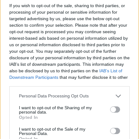
If you wish to opt-out of the sale, sharing to third parties, or
processing of your personal or sensitive information for
targeted advertising by us, please use the below opt-out
Γ. Ξηραδάκης: «Ολιγοπωλιακή δομή στην Ελληνική
section to confirm your selection. Please note that after your
Ακτοπλοΐα – Ποιοι ελέγχουν το 60% του συνολικού
opt-out request is processed you may continue seeing
στόλου»
interest-based ads based on personal information utilized by
us or personal information disclosed to third parties prior to
your opt-out. You may separately opt-out of the further
disclosure of your personal information by third parties on the
IAB’s list of downstream participants. This information may
also be disclosed by us to third parties on the
IAB’s List of
Downstream Participants
that may further disclose it to other
third parties.
Personal Data Processing Opt Outs
I want to opt-out of the Sharing of my
personal data.
Opted In
(VIDEOS) Αλλάζει ο υγειονομικός χάρτης στα
I want to opt-out of the Sale of my
Δωδεκάνησα: Νέο Ακτινοθεραπευτικό Κέντρο και
Personal Data.
Opted In