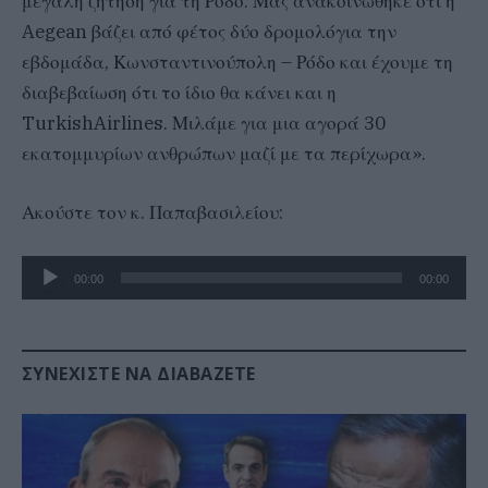
μεγάλη ζήτηση για τη Ρόδο. Μας ανακοινώθηκε ότι η
Aegean βάζει από φέτος δύο δρομολόγια την
εβδομάδα, Κωνσταντινούπολη – Ρόδο και έχουμε τη
διαβεβαίωση ότι το ίδιο θα κάνει και η
TurkishAirlines. Μιλάμε για μια αγορά 30
εκατομμυρίων ανθρώπων μαζί με τα περίχωρα».
Ακούστε τον κ. Παπαβασιλείου:
Πρόγραμμα
00:00
00:00
Αναπαραγωγής
Ήχου
ΣΥΝΕΧΊΣΤΕ ΝΑ ΔΙΑΒΆΖΕΤΕ