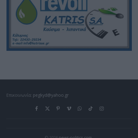
Επικοινωνία:
pegkyd@yahoo.gr
Facebook
X
Pinterest
Vimeo
WhatsApp
TikTok
Instagram
(Twitter)
© 2026
news-politics.com
.