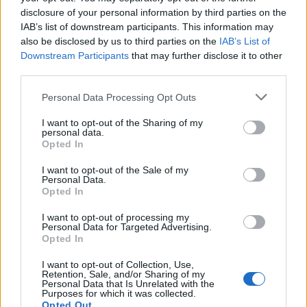
disclosure of your personal information by third parties on the
IAB’s list of downstream participants. This information may
also be disclosed by us to third parties on the
IAB’s List of
Downstream Participants
that may further disclose it to other
third parties.
Personal Data Processing Opt Outs
I want to opt-out of the Sharing of my
Φεύγει ο ένας μετά τον άλλον: Μπαράζ αποχωρήσεων
personal data.
από το κόμμα Καρυστιανού – Εκτός η Κατερίνα
Opted In
Μουτσάτσου και δύο μέλη
I want to opt-out of the Sale of my
Personal Data.
Opted In
I want to opt-out of processing my
Personal Data for Targeted Advertising.
Opted In
I want to opt-out of Collection, Use,
Retention, Sale, and/or Sharing of my
Personal Data that Is Unrelated with the
Purposes for which it was collected.
Opted Out