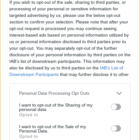
If you wish to opt-out of the sale, sharing to third parties, or
Γιάννης Χατζής, πρόεδρος ΠΟΞ: «Ο ελληνικός
processing of your personal or sensitive information for
τουρισμός άντεξε τις διεθνείς κρίσεις, αλλά
targeted advertising by us, please use the below opt-out
χρειάζονται γενναίες αλλαγές για να παραμείνει
section to confirm your selection. Please note that after your
ανταγωνιστικός» (ηχητικό)
opt-out request is processed you may continue seeing
interest-based ads based on personal information utilized by
us or personal information disclosed to third parties prior to
your opt-out. You may separately opt-out of the further
disclosure of your personal information by third parties on the
IAB’s list of downstream participants. This information may
also be disclosed by us to third parties on the
IAB’s List of
Downstream Participants
that may further disclose it to other
third parties.
Personal Data Processing Opt Outs
I want to opt-out of the Sharing of my
personal data.
Opted In
I want to opt-out of the Sale of my
Personal Data.
Opted In