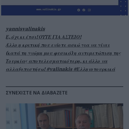
yannisvalinakis
Ε, όχι κι έτσι! ΟΥΤΕ ΓΙΑ ΑΣΤΕΙΟ!
Άλλο η κριτική που ενίοτε ασκώ για να γίνει
(κατά τη γνώμη μου φυσικά) η αντιμετώπιση της
Τουρκίας αποτελεσματικότερη, κι άλλο να
αλλαξοπιστήσω! #valinakis #Ελληνοτουρκικά
ΣΥΝΕΧΊΣΤΕ ΝΑ ΔΙΑΒΆΖΕΤΕ