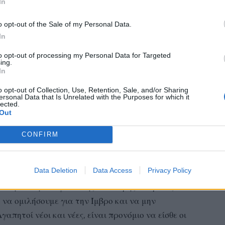
In
ς: Το μέλλον της Ίμβρου
o opt-out of the Sale of my Personal Data.
υ διέσωσαν μέσα στην καρδιά
In
to opt-out of processing my Personal Data for Targeted
ing.
In
τηκε στην Ίμβρο την τελευταία δεκαετία στην
της παιδιά επέστρεψαν στο νησί τους και άρχισαν
o opt-out of Collection, Use, Retention, Sale, and/or Sharing
ersonal Data that Is Unrelated with the Purposes for which it
λεία σε όλες τις πατρίδες, ο Οικουμενικόις
lected.
Out
τις δύο ομάδες συμπατριωτών προέρχονται εκείνοι
μας. Το μέλλον της “παιπαλοέσσας” Ίμβρου
CONFIRM
 στην καρδιά τους την Ίμβρο ως βίωμα, αξία,
 της ζωής τους».
Data Deletion
Data Access
Privacy Policy
ύνθηκε στη νέα γενιά της ιδιαίτερης πατρίδας του:
 να ομιλήσουμε για την Ίμβρο και να μην
πητοί νέοι και νέες, είναι προνόμιο να είσθε οι