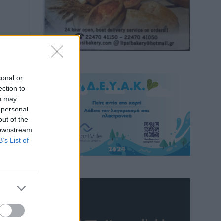
sonal or
ection to
ou may
 personal
out of the
 downstream
B’s List of