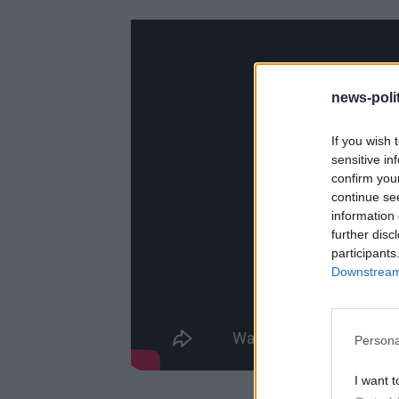
news-polit
If you wish 
sensitive in
confirm you
continue se
information 
further disc
participants
Downstream 
Persona
I want t