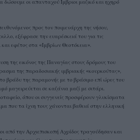
 δώσουμε οι απανταχού Ίμβριοι μαζικό και ηχηρό
ευθυνόμενος προς τον ποιμενάρχη της νήσου,
ιλλο, εξέφρασε την ευαρέσκειά του για τις
 και εφέτος στα «Ίμβρίων Θεοτόκεια».
ευση της εικόνος της Παναγίας στους δρόμους του
έρασμα της παραδοσιακής ιμβριακής «κουρκούτας»,
 το βράδυ της παραμονής με το βράσιμο επί ώρες του
μό μαγειρεύεται σε καζάνια μαζί με σιτάρι.
οταφείο, όπου οι συγγενείς προσφέρουν γλυκίσματα
μα που τα ίχνη τους χάνονται βαθειά στην ελληνική
έοι από την Αρχιεπισκοπή Αχρίδος τραγούδησαν και