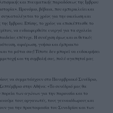
ολιτισμικής και πνευματικής παραδόσεως της Ίμβρου
ιστορία». Προνόμιο, βέβαια, που εμπερικλείει και
 συγκαταλέγεται το χρέος για την οικείωση και
της Ίμβρου. Επίσης, το χρέος να επισκέπτεσθε το
τρίτον, να ενδιαφερθείτε ενεργά για τα σχολεία
αιδείας επέτυχε. Η συνέχιση όμως και οι θετικές
ράτευση, αφιέρωση, γνήσιο και έμπρακτο
και τα μάτια σας! Τίποτε δεν μπορεί να ευδοκιμήσει
υμμετοχή και τη συμβολή σας, πολύ αγαπητοί μας
ρίους να συμμετάσχουν στο Πανιμβριακό Συνέδριο,
Σεπτέμβριο στην Αθήνα: «Το συνέδριό μας θα
 πορεία των αγώνων για την παρουσία και το
αινούμε τους οργανωτές, τους γενναιόδωρους και
ζουν για την προετοιμασία του Συνεδρίου και των