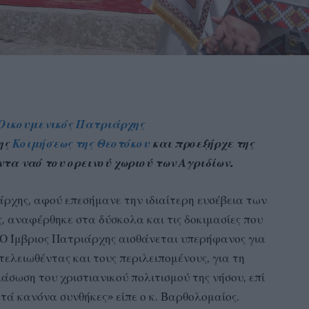
Οικουμενικός Πατριάρχης
ης
Κοιμήσεως της Θεοτόκου
και προεξήρχε της
τα ναό του ορεινού χωριού των Αγριδίων.
άρχης, αφού επεσήμανε την ιδιαίτερη ευσέβεια των
, αναφέρθηκε στα δύσκολα και τις δοκιμασίες που
«Ο Ίμβριος Πατριάρχης αισθάνεται υπερήφανος για
τελειωθέντας και τους περιλειπομένους, για τη
άσωση του χριστιανικού πολιτισμού της νήσου, επί
τά κανόνα συνθήκες» είπε ο κ. Βαρθολομαίος.