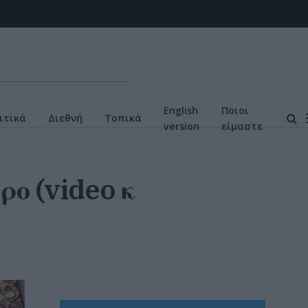
English
Ποιοι
ιτικά
Διεθνή
Τοπικά
version
είμαστε
ρο (video κ