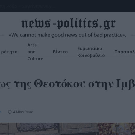
Χειροπέδες σε 43χρονη για εμπορία ανηλίκου στη Ρόδο – Συγκέντρωνε χρήματα από συμπονετικούς τουρίστες
Arts
Ευρωπαϊκό
ιρότητα
and
Βίντεο
Παραπολ
Κοινοβούλιο
Culture
ς της Θεοτόκου στην Ίμβ
4 Mins Read
D