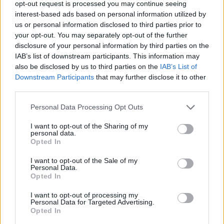
opt-out request is processed you may continue seeing
Ρόδος: Πρόστιμο 73.000 ευρώ σε επιχείρηση για
interest-based ads based on personal information utilized by
παραβάσεις στον αιγιαλό
us or personal information disclosed to third parties prior to
your opt-out. You may separately opt-out of the further
disclosure of your personal information by third parties on the
IAB’s list of downstream participants. This information may
also be disclosed by us to third parties on the
IAB’s List of
Downstream Participants
that may further disclose it to other
third parties.
Personal Data Processing Opt Outs
I want to opt-out of the Sharing of my
personal data.
Opted In
I want to opt-out of the Sale of my
Σε συνθήκες… καύσωνα οι σχέσεις ΤΕΕ Καλύμνου και
Personal Data.
Δημοτικού Λιμενικού Ταμείου – Νέα σκληρή απάντηση
Opted In
με συγκεκριμένα στοιχεία
I want to opt-out of processing my
Personal Data for Targeted Advertising.
Opted In