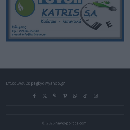
Επικοινωνία:
pegkyd@yahoo.gr
Facebook
X
Pinterest
Vimeo
WhatsApp
TikTok
Instagram
(Twitter)
© 2026
news-politics.com
.