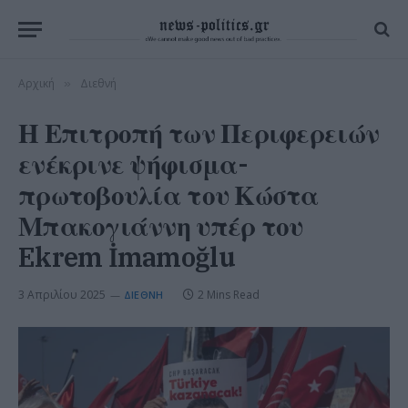
Αρχική
Διεθνή
»
Η Επιτροπή των Περιφερειών
ενέκρινε ψήφισμα-
πρωτοβουλία του Κώστα
Μπακογιάννη υπέρ του
Ekrem İmamoğlu
3 Απριλίου 2025
2 Mins Read
ΔΙΕΘΝΉ