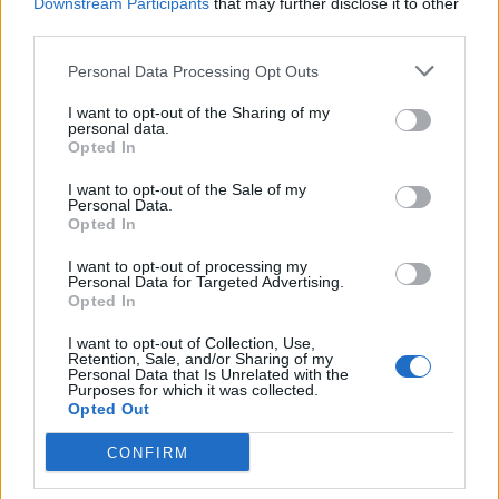
Downstream Participants
that may further disclose it to other
Πως θα μπορούσε να επιτευχθεί;
third parties.
Personal Data Processing Opt Outs
Πρέπει η Ουκρανία να συμβιβαστεί για να επιτύχει
ειρήνη; Αν όχι, πώς θα επιτευχθεί η ειρήνη αν η μία
I want to opt-out of the Sharing of my
personal data.
πλευρά, η πλευρά που χάνει σήμερα στο πεδίο της
Opted In
μάχης, αρνείται να κάνει παραχωρήσεις; Πώς θα
I want to opt-out of the Sale of my
Personal Data.
εξασφαλιστεί η ειρήνη εάν τα μέρη συμφωνούσαν να
Opted In
τερματίσουν την παρούσα σύγκρουση;
I want to opt-out of processing my
Personal Data for Targeted Advertising.
Το Κόμμα του Πολέμου είχε το πάνω χέρι κατά τη
Opted In
διάρκεια της κυβέρνησης Μπάιντεν, και όπως
I want to opt-out of Collection, Use,
Retention, Sale, and/or Sharing of my
αποδείχθηκε ήταν μια καταστροφή.
Personal Data that Is Unrelated with the
Purposes for which it was collected.
Opted Out
*Ο Δημήτρης Γ. Απόκης, είναι Διεθνολόγος, με
ειδίκευση στην Αμερικανική Εξωτερική Πολιτική,
CONFIRM
Γεωπολιτική και Διεθνή Οικονομία. Απόφοιτος των