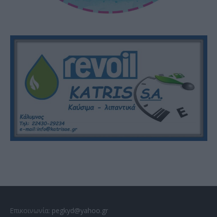
Επικοινωνία:
pegkyd@yahoo.gr