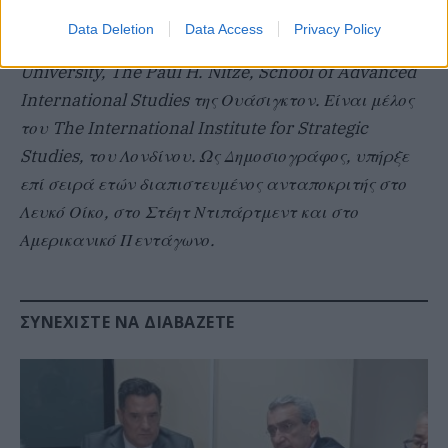
πανεπιστημίων The American University, School of
Data Deletion
Data Access
Privacy Policy
International Service, και The Johns Hopkins
University, The Paul H. Nitze, School of Advanced
International Studies της Ουάσιγκτον. Είναι μέλος
του The International Institute for Strategic
Studies, του Λονδίνου. Ως Δημοσιογράφος, υπήρξε
επί σειρά ετών διαπιστευμένος ανταποκριτής στο
Λευκό Οίκο, στο Στέητ Ντιπάρτμεντ και στο
Αμερικανικό Πεντάγωνο.
ΣΥΝΕΧΊΣΤΕ ΝΑ ΔΙΑΒΆΖΕΤΕ