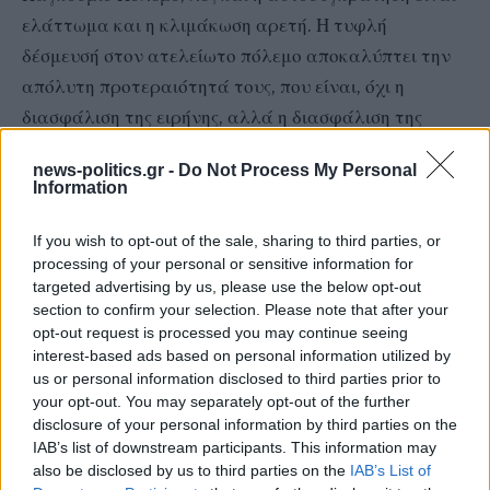
ελάττωμα και η κλιμάκωση αρετή. Η τυφλή
δέσμευσή στον ατελείωτο πόλεμο αποκαλύπτει την
απόλυτη προτεραιότητά τους, που είναι, όχι η
διασφάλιση της ειρήνης, αλλά η διασφάλιση της
παραμονής σε μια σύγκρουση χωρίς καθορισμένους
news-politics.gr -
Do Not Process My Personal
όρους νίκης και χωρίς στρατηγική εξόδου,
Information
ανεξάρτητα από το κόστος.
If you wish to opt-out of the sale, sharing to third parties, or
processing of your personal or sensitive information for
Ας μας πει λοιπόν το Κόμμα του Πολέμου, ποιοι είναι
targeted advertising by us, please use the below opt-out
οι στρατηγικοί στόχοι της συνεχιζόμενης εμπλοκής
section to confirm your selection. Please note that after your
στην Ουκρανία; Ποια στρατιωτική δύναμη θα
opt-out request is processed you may continue seeing
interest-based ads based on personal information utilized by
χρειαστεί για την υλοποίηση αυτών των
us or personal information disclosed to third parties prior to
στρατηγικών στόχων; Χωρίς την ανάπτυξη
your opt-out. You may separately opt-out of the further
αμερικανικών στρατευμάτων στην Ουκρανία, ποιος
disclosure of your personal information by third parties on the
IAB’s list of downstream participants. This information may
θα διεξάγει αυτόν τον πόλεμο; Ποια, είναι, μια
also be disclosed by us to third parties on the
IAB’s List of
ρεαλιστική και δίκαιη ειρήνη σε αυτήν τη σύγκρουση;