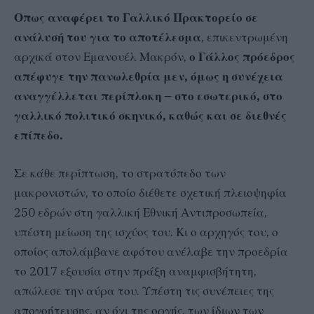
Οπως αναφέρει το Γαλλικό Πρακτορείο σε
ανάλυσή του για το αποτέλεσμα
, επικεντρωμένη
αρχικά στον Εμανουέλ Μακρόν,
ο Γάλλος πρόεδρος
απέφυγε την πανωλεθρία μεν, όμως η συνέχεια
αναγγέλλεται περίπλοκη – στο εσωτερικό, στο
γαλλικό πολιτικό σκηνικό, καθώς και σε διεθνές
επίπεδο.
Σε κάθε περίπτωση, το στρατόπεδο των
μακρονιστών, το οποίο διέθετε σχετική πλειοψηφία
250 εδρών στη γαλλική Εθνική Αντιπροσωπεία,
υπέστη μείωση της ισχύος του. Κι ο αρχηγός του, ο
οποίος απολάμβανε αφότου ανέλαβε την προεδρία
το 2017 εξουσία στην πράξη αναμφισβήτητη,
απώλεσε την αύρα του. Υπέστη τις συνέπειες της
απογοήτευσης, αν όχι της οργής, των ίδιων των