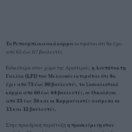
Το Ρεπουμπλικανικό κόμμα
εκτιμάται ότι θα έχει
από 65 έως 67 βουλευτές.
Ειδικότερα στον χώρο της Αριστεράς,
η Ανυπότακτη
Γαλλία (LFI) του Μελανσόν εκτιμάται ότι θα
έχει από 73 έως 80 βουλευτές
,
το Σοσιαλιστικό
κόμμα από 60 έως 64 βουλευτές, οι Οικολόγοι
από 33 έως 36 και οι Κομμουνιστές ανάμεσα σε
11 και 12 βουλευτές.
Στην προεδρική παράταξη
η προσκείμενη στον