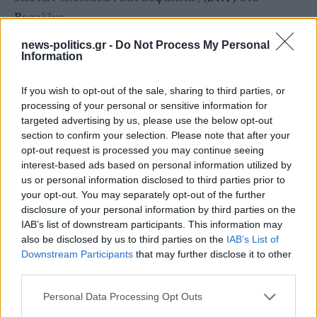
Βερολίνο.
news-politics.gr -
Do Not Process My Personal
«Τι κάνουμε αν κάποιος από τους ηγέτες,
Information
ομολογουμένως δύσκολος, δεν είναι πια εκεί ή γίνεται
If you wish to opt-out of the sale, sharing to third parties, or
αντιπαραγωγικός;» διερωτήθηκε. «Αν όλα πάνε
processing of your personal or sensitive information for
στραβά, θα βρεθούμε με τον (Ντόναλντ) Τραμπ
targeted advertising by us, please use the below opt-out
(στην προεδρία των ΗΠΑ), την Ακρα Δεξιά
section to confirm your selection. Please note that after your
opt-out request is processed you may continue seeing
(κυρίαρχη) στην ανατολική Γερμανία, τον Ορμπαν
interest-based ads based on personal information utilized by
στην προεδρία της Ε.Ε. και τη Γαλλία σε χάος».
us or personal information disclosed to third parties prior to
your opt-out. You may separately opt-out of the further
disclosure of your personal information by third parties on the
Επεισόδια
IAB’s list of downstream participants. This information may
also be disclosed by us to third parties on the
IAB’s List of
Downstream Participants
that may further disclose it to other
Την ίδια ώρα, επεισόδια, κάποια σοβαρά, ξέσπασαν
third parties.
στο περιθώριο συγκεντρώσεων στο Παρίσι και σε
άλλες γαλλικές πόλεις.
Personal Data Processing Opt Outs