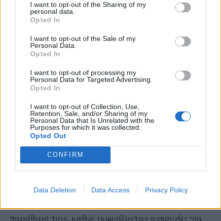
I want to opt-out of the Sharing of my
personal data.
Στο Παρίσι
, χιλιάδες άνθρωποι συγκεντρώθηκαν
Opted In
στην Place de la République, στο κέντρο της
I want to opt-out of the Sale of my
πρωτεύουσας, για να γιορτάσουν τη νίκη της
Personal Data.
συμμαχίας της Αριστεράς.
Opted In
I want to opt-out of processing my
Personal Data for Targeted Advertising.
Σύμφωνα με γαλλικά Μέσα Ενημέρωσης, ορισμένοι
Opted In
από τους συγκεντρωμένους συγκρούστηκαν με
I want to opt-out of Collection, Use,
αστυνομικούς, οι οποίοι έκαναν χρήση δακρυγόνων,
Retention, Sale, and/or Sharing of my
Personal Data that Is Unrelated with the
ενώ στήθηκαν επίσης φλεγόμενα οδοφράγματα.
Purposes for which it was collected.
Opted Out
CONFIRM
Πολλά καταστήματα και τράπεζες στο κέντρο του
Data Deletion
Data Access
Privacy Policy
Παρισιού είχαν αμπαρώσει τις βιτρίνες και τα
παράθυρά τους, καθώς εκφράζονταν ανησυχίες για