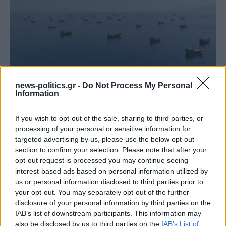
news-politics.gr -
Do Not Process My Personal
Στενά του Ορμούζ: Ιράν και Ομάν συμφώνησαν στη
Information
διαδρομή των πλοίων, εκκρεμούν κρίσιμες
λεπτομέρειες
If you wish to opt-out of the sale, sharing to third parties, or
processing of your personal or sensitive information for
targeted advertising by us, please use the below opt-out
section to confirm your selection. Please note that after your
opt-out request is processed you may continue seeing
interest-based ads based on personal information utilized by
us or personal information disclosed to third parties prior to
your opt-out. You may separately opt-out of the further
disclosure of your personal information by third parties on the
IAB’s list of downstream participants. This information may
also be disclosed by us to third parties on the
IAB’s List of