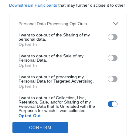
Downstream Participants
that may further disclose it to other
third parties.
Γιάννης Χατζής, πρόεδρος ΠΟΞ: «Ο ελληνικός
Personal Data Processing Opt Outs
τουρισμός άντεξε τις διεθνείς κρίσεις, αλλά
χρειάζονται γενναίες αλλαγές για να παραμείνει
I want to opt-out of the Sharing of my
ανταγωνιστικός» (ηχητικό)
personal data.
Opted In
I want to opt-out of the Sale of my
Personal Data.
Opted In
I want to opt-out of processing my
Personal Data for Targeted Advertising.
Opted In
I want to opt-out of Collection, Use,
Retention, Sale, and/or Sharing of my
Personal Data that Is Unrelated with the
Purposes for which it was collected.
Opted Out
ΔΕΘ 2026: Τα αιτήματα της αγοράς προς την
CONFIRM
κυβέρνηση – Οι προτάσεις για φόρους, επενδύσεις και