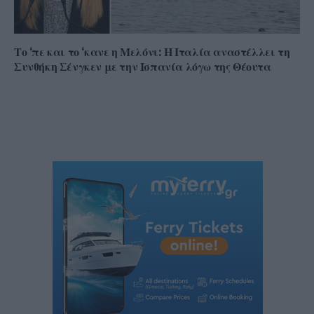
Το ‘πε και το ‘κανε η Μελόνι: Η Ιταλία αναστέλλει τη
Συνθήκη Σένγκεν με την Ισπανία λόγω της Θέουτα