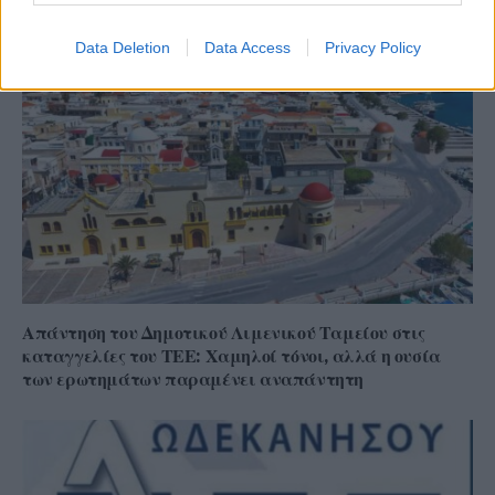
ρευστότητα
Data Deletion
Data Access
Privacy Policy
Απάντηση του Δημοτικού Λιμενικού Ταμείου στις
καταγγελίες του ΤΕΕ: Χαμηλοί τόνοι, αλλά η ουσία
των ερωτημάτων παραμένει αναπάντητη