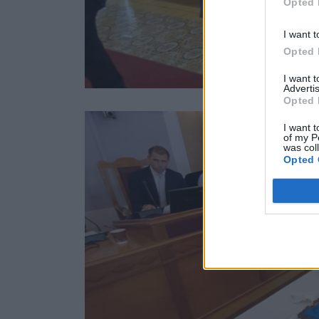
Opted 
I want t
Opted 
I want 
Advertis
Opted 
I want t
of my P
was col
Opted 