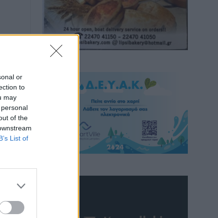
sonal or
ection to
ou may
 personal
out of the
 downstream
B’s List of