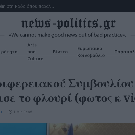
Το ατύχημα του Ρόμπερτ Πλαντ, των Led Zeppelin στη Ρόδο όπου παραλίγο να χάσει τη γυναίκα του (video)
Arts
Ευρωπαϊκό
ιρότητα
and
Βίντεο
Παραπολ
Κοινοβούλιο
Culture
ριφερειακού Συμβουλίου
ισε το φλουρί (φωτος κ v
1 Min Read
D