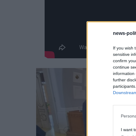
news-polit
If you wish 
sensitive in
confirm you
continue se
information 
further disc
participants
Downstream 
Persona
I want t