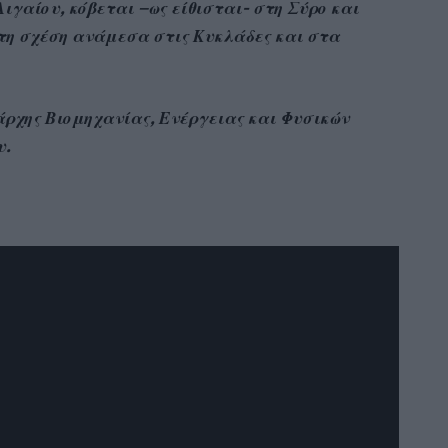
ιγαίου, κόβεται –ως είθισται- στη Σύρο και
 τη σχέση ανάμεσα στις Κυκλάδες και στα
άρχης Βιομηχανίας, Ενέργειας και Φυσικών
υ.