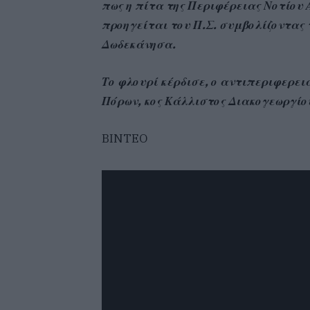
πως η πίτα της Περιφέρειας Νοτίου Α
προηγείται του Π.Σ. συμβολίζοντας
Δωδεκάνησα.
Το φλουρί κέρδισε, ο αντιπεριφερει
Πόρων, κος Κάλλιστος Διακογεωργίο
BINTEO