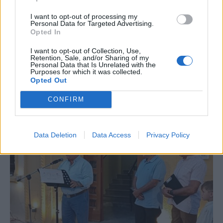
I want to opt-out of processing my
Personal Data for Targeted Advertising.
Opted In
I want to opt-out of Collection, Use,
Retention, Sale, and/or Sharing of my
Personal Data that Is Unrelated with the
Purposes for which it was collected.
Opted Out
Στενά του Ορμούζ: Ιράν και Ομάν συμφώνησαν στη
διαδρομή των πλοίων, εκκρεμούν κρίσιμες
CONFIRM
λεπτομέρειες
Data Deletion
Data Access
Privacy Policy