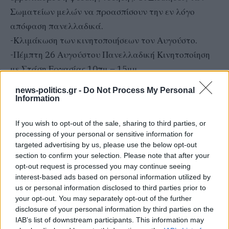
Σωματείων μελών να προασπίσουν την εν λόγο
απόφαση πανελλαδικά.
-Κλιμάκωση των κινητοποιήσεων τον Αυγούστο.
-Πέμπτη 26 Αυγούστου Πανελλαδική Κινητοποίηση
με Στάση Εργασίας 10πμ – 15μμ
-Συγκέντρωση στην ΑΤΤΙΚΗ στο Υπουργείο Υγείας
news-politics.gr -
Do Not Process My Personal
στις 11πμ & στην ΘΕΣΣΑΛΟΝΙΚΗ στο Υπουργείο
Information
Μακεδονίας Θράκης. / newsbreak.gr
If you wish to opt-out of the sale, sharing to third parties, or
processing of your personal or sensitive information for
targeted advertising by us, please use the below opt-out
ΣΥΝΕΧΊΣΤΕ ΝΑ ΔΙΑΒΆΖΕΤΕ
section to confirm your selection. Please note that after your
opt-out request is processed you may continue seeing
interest-based ads based on personal information utilized by
us or personal information disclosed to third parties prior to
your opt-out. You may separately opt-out of the further
disclosure of your personal information by third parties on the
IAB’s list of downstream participants. This information may