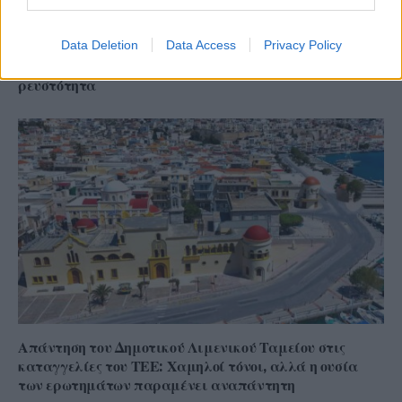
Data Deletion
Data Access
Privacy Policy
ΔΕΘ 2026: Τα αιτήματα της αγοράς προς την
κυβέρνηση – Οι προτάσεις για φόρους, επενδύσεις και
ρευστότητα
Απάντηση του Δημοτικού Λιμενικού Ταμείου στις
καταγγελίες του ΤΕΕ: Χαμηλοί τόνοι, αλλά η ουσία
των ερωτημάτων παραμένει αναπάντητη