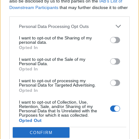
also be disclosed by us to third parties on the
IAB’s List of
Downstream Participants
that may further disclose it to other
third parties.
Personal Data Processing Opt Outs
I want to opt-out of the Sharing of my
personal data.
Γιάννης Χατζής, πρόεδρος ΠΟΞ: «Ο ελληνικός
Opted In
τουρισμός άντεξε τις διεθνείς κρίσεις, αλλά
χρειάζονται γενναίες αλλαγές για να παραμείνει
I want to opt-out of the Sale of my
Personal Data.
ανταγωνιστικός» (ηχητικό)
Opted In
I want to opt-out of processing my
Personal Data for Targeted Advertising.
Opted In
I want to opt-out of Collection, Use,
Retention, Sale, and/or Sharing of my
Personal Data that Is Unrelated with the
Purposes for which it was collected.
Opted Out
CONFIRM