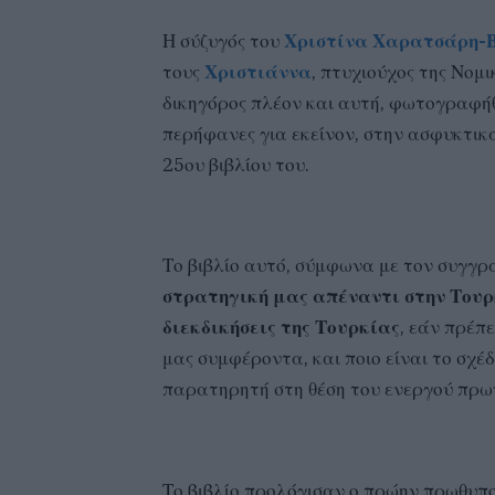
Η σύζυγός του
Χριστίνα Χαρατσάρη-
τους
Χριστιάννα
, πτυχιούχος της Νομ
δικηγόρος πλέον και αυτή, φωτογραφήθ
περήφανες για εκείνον, στην ασφυκτικ
25ου βιβλίου του.
Το βιβλίο αυτό, σύμφωνα με τον συγγρ
στρατηγική μας απέναντι στην Τουρ
διεκδικήσεις της Τουρκίας
, εάν πρέπ
μας συμφέροντα, και ποιο είναι το σχέδ
παρατηρητή στη θέση του ενεργού πρω
Το βιβλίο προλόγισαν ο πρώην πρωθυπ