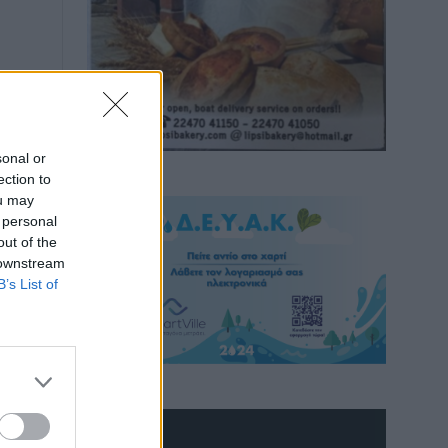
sonal or
ection to
ou may
 personal
out of the
 downstream
B’s List of