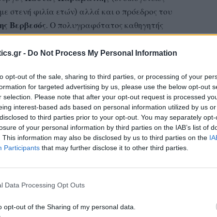
ε στενή φιλία ετών) αλλά και ο πρόεδρος του
ης Βερβεσός
. Ο πολυγραφότατος καθηγητής
α της Χριστίνας και της Χριστιάννας και επίσης και
αγκαλιά των γυναικών της ζωής του.
ics.gr -
Do Not Process My Personal Information
to opt-out of the sale, sharing to third parties, or processing of your per
formation for targeted advertising by us, please use the below opt-out s
r selection. Please note that after your opt-out request is processed y
eing interest-based ads based on personal information utilized by us or
disclosed to third parties prior to your opt-out. You may separately opt-
ληνάκη
losure of your personal information by third parties on the IAB’s list of
. This information may also be disclosed by us to third parties on the
IA
Participants
that may further disclose it to other third parties.
ου βιβλίο!
Ένα μεγάλο ευχαριστώ!
α νέα στρατηγική απέναντι στην Τουρκία» ήταν μια
l Data Processing Opt Outs
μνήμη μου.
Η κεντρική αίθουσα αλλά και η
 παρουσία σας και η στήριξή σας με συγκίνησαν!
o opt-out of the Sharing of my personal data.
συνεχίσω θέτοντας ερωτήματα και καταθέτοντας