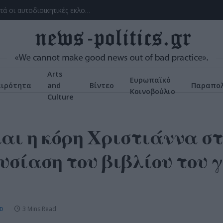
Με το βλέμμα στην κάλπη: πρώτα οι εθνικές, μετά οι αυτοδιοικητικές εκλογές – Τα μέχρι τώρα δεδομένα, οι ενδιαφερόμενοι
Arts
Ευρωπαϊκό
αιρότητα
and
Βίντεο
Παραπολ
Κοινοβούλιο
Culture
και η κόρη Χριστιάννα σ
σίαση του βιβλίου του γ
3 Mins Read
D