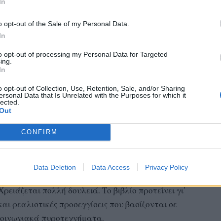
In
δή προώθηση κρίσιμων ζητημάτων.
o opt-out of the Sale of my Personal Data.
In
εν είναι απλώς μια ανάλυση, αλλά ένα συνολικό
ια την αντιμετώπιση της Τουρκίας – του υπ’αρ.1
to opt-out of processing my Personal Data for Targeted
ing.
Θέτει τα ερωτήματα που όλοι πρέπει να
In
o opt-out of Collection, Use, Retention, Sale, and/or Sharing
τι στην Τουρκία; Απέτρεψε οποιαδήποτε από τις
ersonal Data that Is Unrelated with the Purposes for which it
lected.
τές αυξάνονται συνεχώς;
Out
ασφαλίσουμε τα εθνικά μας συμφέροντα; Υπάρχει
CONFIRM
δήθεν δίλημμα «διάλογος ή πόλεμος»;
δηγήσει από τη θέση του παθητικού παρατηρητή στη
Data Deletion
Data Access
Privacy Policy
ρειάζεται πολλή δουλειά. Το βιβλίο προτείνει γι’
αι ρεαλιστικές προσεγγίσεις που βασίζονται σε
ικοινωνιακά πυροτεχνήματα.