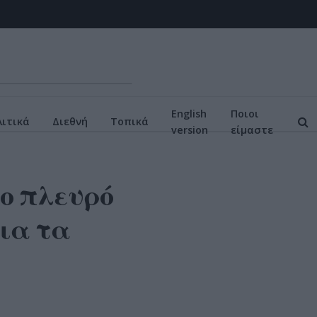
English
Ποιοι
ιτικά
Διεθνή
Τοπικά
version
είμαστε
το πλευρό
ια τα