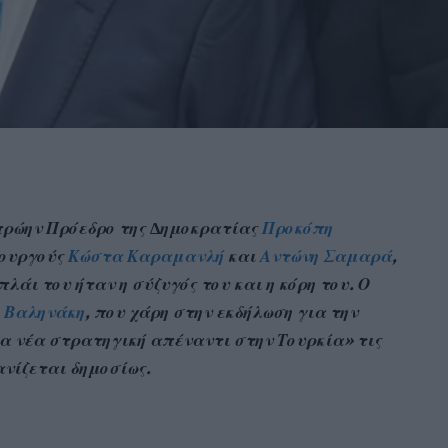
 πρώην Πρόεδρο της ∆ημοκρατίας
Προκόπη
πουργούς
Κώστα Καραμανλή
και
Αντώνη Σαμαρά
,
λάι του ήταν η σύζυγός του και η κόρη του. Ο
 Βαληνάκη
, που χάρη στην εκδήλωση για την
ια νέα στρατηγική απέναντι στην Τουρκία» τις
ανίζεται δημοσίως.