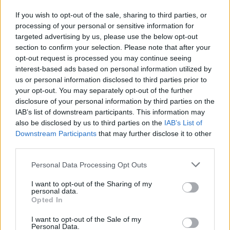
Μανίνα Ζουμπουλάκη: H ηρωίδα του «Πεθαίνω για
Σένα» δεν έχει όνομα, γιατί είναι μία από εμάς
If you wish to opt-out of the sale, sharing to third parties, or
(BINTEO)
processing of your personal or sensitive information for
targeted advertising by us, please use the below opt-out
section to confirm your selection. Please note that after your
opt-out request is processed you may continue seeing
interest-based ads based on personal information utilized by
us or personal information disclosed to third parties prior to
your opt-out. You may separately opt-out of the further
disclosure of your personal information by third parties on the
IAB’s list of downstream participants. This information may
also be disclosed by us to third parties on the
IAB’s List of
Downstream Participants
that may further disclose it to other
third parties.
Personal Data Processing Opt Outs
Πρόσκληση για την παρουσίαση της επανέκδοσης του
I want to opt-out of the Sharing of my
βιβλίου του Γιάννη Μαγκλή: «Τα αδέλφια μου οι
personal data.
άνθρωποι» -Videos
Opted In
I want to opt-out of the Sale of my
Personal Data.