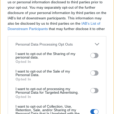
us or personal information disclosed to third parties prior to
your opt-out. You may separately opt-out of the further
disclosure of your personal information by third parties on the
IAB’s list of downstream participants. This information may
also be disclosed by us to third parties on the
IAB’s List of
Downstream Participants
that may further disclose it to other
third parties.
Personal Data Processing Opt Outs
I want to opt-out of the Sharing of my
personal data.
Opted In
Το Επαρχείο τιμά τον Καλύμνιο Σκεύο Ζερβό: Έκθεση
για τα 60 χρόνια από την εκδημία του επιστήμονα,
I want to opt-out of the Sale of my
πολιτικού και εθνικού αγωνιστή (φωτος κ videos)
Personal Data.
Opted In
I want to opt-out of processing my
Personal Data for Targeted Advertising.
Opted In
I want to opt-out of Collection, Use,
Retention, Sale, and/or Sharing of my
Personal Data that Is Unrelated with the