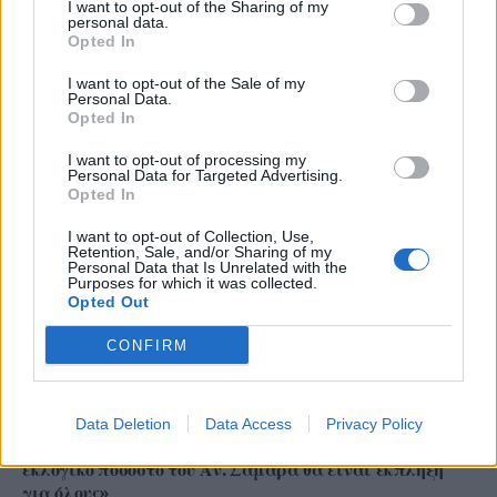
I want to opt-out of the Sharing of my
personal data.
(δημοσιεύτηκε στην ”δημοκρατική της Ρόδου”)
Opted In
I want to opt-out of the Sale of my
Personal Data.
Opted In
ΣΥΝΕΧΊΣΤΕ ΝΑ ΔΙΑΒΆΖΕΤΕ
I want to opt-out of processing my
Personal Data for Targeted Advertising.
Opted In
I want to opt-out of Collection, Use,
Retention, Sale, and/or Sharing of my
Personal Data that Is Unrelated with the
Purposes for which it was collected.
Opted Out
CONFIRM
Data Deletion
Data Access
Privacy Policy
(ΒΙΝΤΕΟ) Η ώρα των διλημμάτων έχει τελειώσει: «Το
εκλογικό ποσοστό του Αν. Σαμαρά θα είναι έκπληξη
για όλους»