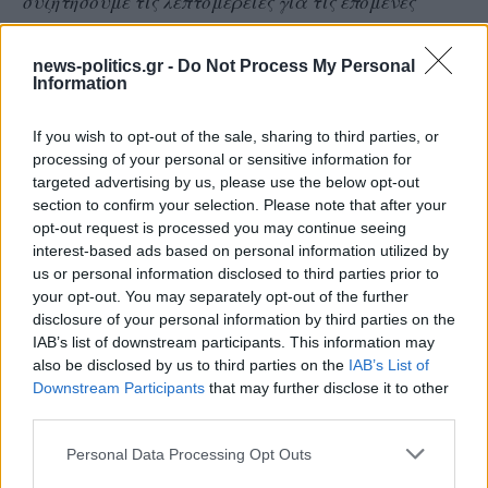
συζητήσουμε τις λεπτομέρειες για τις επόμενες
εξελίξεις. Πρέπει να προχωρήσουμε τις συζητήσεις
με την νέα δημοτική αρχή και το Λ.Τ. αφενός για τις
news-politics.gr -
Do Not Process My Personal
Information
εγκαταστάσεις που απαιτούνται για την εφαρμογή
του Homeport, αφετέρου να σχεδιάσουμε τα
If you wish to opt-out of the sale, sharing to third parties, or
επόμενα βήματα για τον τουρισμό της κρουαζιέρας.
processing of your personal or sensitive information for
Η Ρόδος μπορεί να προσφέρει πολύ καλές υπηρεσίες
targeted advertising by us, please use the below opt-out
section to confirm your selection. Please note that after your
στον κλάδο ενώ εξετάζουμε το ενδεχόμενο να
opt-out request is processed you may continue seeing
ξεκινήσει στο νησί το λεγόμενο ‘Flying Stay and
interest-based ads based on personal information utilized by
Cruise’ που ανοίγει πλέον, άλλους ορίζοντες για την
us or personal information disclosed to third parties prior to
your opt-out. You may separately opt-out of the further
Επιμήκυνση της τουριστικής σεζόν. Είναι μια τάση
disclosure of your personal information by third parties on the
που κερδίζει έδαφος στις εταιρείες κρουαζιέρας και
IAB’s list of downstream participants. This information may
αφορά στους επιβάτες που θέλουν να πάνε σε έναν
also be disclosed by us to third parties on the
IAB’s List of
Downstream Participants
that may further disclose it to other
προορισμό αεροπορικώς, να κάνουν τις διακοπές
third parties.
τους και να συνεχίσουν το ταξίδι τους με
Personal Data Processing Opt Outs
κρουαζιερόπλοιο!!!»
-κατέληξε χαρακτηριστικά.