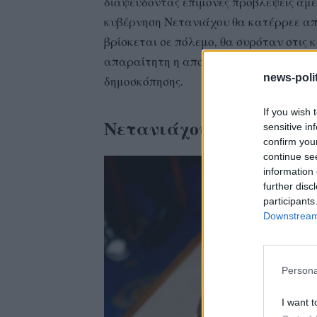
διαψεύδοντας επίμονες προβλέψεις αμε
κυβέρνηση Νετανιάχου θα κατέρρεε από
βρίσκεται σε πόλεμο, θα συρόταν στις 
απαραίτητη η αποκωδικοποίηση αυτής 
news-polit
δημοσκόπησης.
If you wish 
Νετανιάχου: Γιατί πρώτ
sensitive in
confirm you
continue se
information 
further disc
participants
Downstream 
Persona
I want t