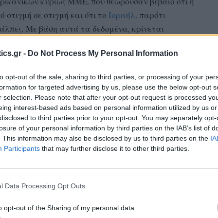
ρικανικών κυρίως ΜΜΕ, που θεωρούσαν βέβαιο ότι η
 στιγμή σε στιγμή και ότι το
Ισραήλ
, παρότι
κάλπες. Με βάση αυτά τα δεδομένα, κρίνεται
της πρόσφατης και ομολογουμένως ανατρεπτικής
ics.gr -
Do Not Process My Personal Information
to opt-out of the sale, sharing to third parties, or processing of your per
ος ξανά;
formation for targeted advertising by us, please use the below opt-out s
r selection. Please note that after your opt-out request is processed y
eing interest-based ads based on personal information utilized by us or
disclosed to third parties prior to your opt-out. You may separately opt-
losure of your personal information by third parties on the IAB’s list of
. This information may also be disclosed by us to third parties on the
IA
Participants
that may further disclose it to other third parties.
l Data Processing Opt Outs
o opt-out of the Sharing of my personal data.