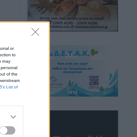
sonal or
ection to
ou may
 personal
out of the
 downstream
B’s List of