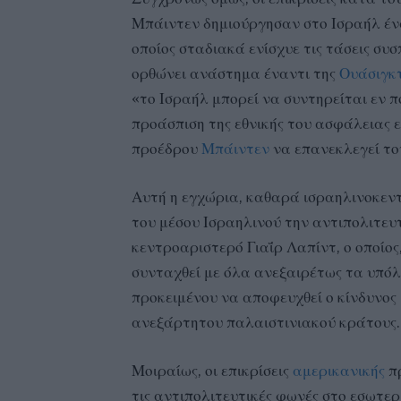
Μπάιντεν δημιούργησαν στο Ισραήλ έ
οποίος σταδιακά ενίσχυε τις τάσεις συ
ορθώνει ανάστημα έναντι της
Ουάσιγκ
«το Ισραήλ μπορεί να συντηρείται εν π
προάσπιση της εθνικής του ασφάλειας ε
προέδρου
Μπάιντεν
να επανεκλεγεί το
Αυτή η εγχώρια, καθαρά ισραηλινοκεντ
του μέσου Ισραηλινού την αντιπολιτευ
κεντροαριστερό Γιαΐρ Λαπίντ, ο οποίος
συνταχθεί με όλα ανεξαιρέτως τα υπόλ
προκειμένου να αποφευχθεί ο κίνδυνος 
ανεξάρτητου παλαιστινιακού κράτους.
Μοιραίως, οι επικρίσεις
αμερικανικής
πρ
τις αντιπολιτευτικές φωνές στο εσωτε