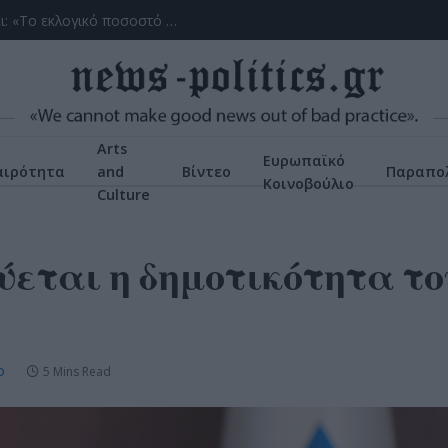
Γ. Ξηραδάκης: «Ολιγοπωλιακή δομή στην Ελληνική Ακτοπλοΐα – Ποιοι ελέγχουν το 60% του συνολικού στόλου»
Arts
Ευρωπαϊκό
αιρότητα
and
Βίντεο
Παραπολ
Κοινοβούλιο
Culture
ύεται η δημοτικότητα το
5 Mins Read
D