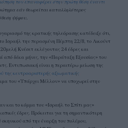
όπηση τον επαναφέρει στην πρώτη θέση έναντι
 ερώτημα εάν θεωρείται καταλληλότερος
ρόθεση ψήφου.
ογαριασμό της κρατικής τηλεόρασης κατέδειξε ότι,
στο Ισραήλ την περασμένη Πέμπτη 22/8, το Λικούντ
20μελή Κνέσετ εκλέγοντας 24 έδρες και
ά από δέκα μήνες, την «Παράταξη Εξουσίας» του
ντς. Εντυπωσιακή είναι η περαιτέρω μείωση της
ού της κεντροαριστερής αξιωματικής
κόμμα του «Υπάρχει Μέλλον» να υποχωρεί στην
αν και το κόμμα του «Ισραήλ το Σπίτι μας»
κοπικές έδρες. Πρόκειται για τη σημαντικότερη
 σκηνικού από την έναρξη του πολέμου,