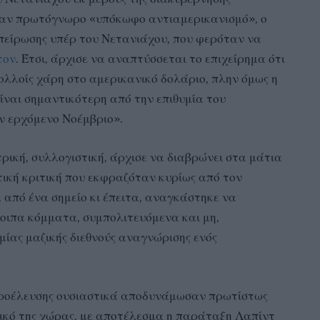
ναν πρωτόγνωρο «υπόκωφο αντιαμερικανισμό», ο
σπείρωσης υπέρ του Νετανιάχου, που φερόταν να
τον
. Έτσι, άρχισε να αναπτύσσεται το επιχείρημα ότι
ολλοίς χάρη στο αμερικανικό δολάριο, πλην όμως η
ίναι σημαντικότερη από την επιθυμία του
ν ερχόμενο Νοέμβριο».
ρική, συλλογιστική, άρχισε να διαβρώνει στα μάτια
τική κριτική που εκφραζόταν κυρίως από τον
, από ένα σημείο κι έπειτα, αναγκάστηκε να
οιπα κόμματα, συμπολιτευόμενα και μη,
μίας μαζικής διεθνούς αναγνώρισης ενός
οέλευσης ουσιαστικά αποδυνάμωσαν πρωτίστως
ρικό της χώρας, με αποτέλεσμα η παράταξη Λαπίντ