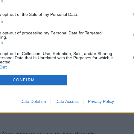
In
o opt-out of the Sale of my Personal Data.
In
to opt-out of processing my Personal Data for Targeted
ing.
In
ματικές πιέσεις του Λευκού Οίκου συνέβαλε στη δημοσκοπική του
o opt-out of Collection, Use, Retention, Sale, and/or Sharing
ersonal Data that Is Unrelated with the Purposes for which it
: Anna Moneymaker/Getty Images
lected.
της 7ης Οκτωβρίου
εξέθεσε ανεπανόρθωτα τον
Out
ίες, τον κρατικό μηχανισμό, την κυβέρνηση
CONFIRM
η συνέχεια, οι επανειλημμένες διαψεύσεις των
που υποστήριζαν ότι συγκεκριμένες περιοχές
ραηλινό έλεγχο» και με τα μέτωπα του πολέμου να
Data Deletion
Data Access
Privacy Policy
 προς την κυβέρνηση μειώνονταν ακόμα
υ Νετανιάχου εκ μέρους της διακυβέρνησης