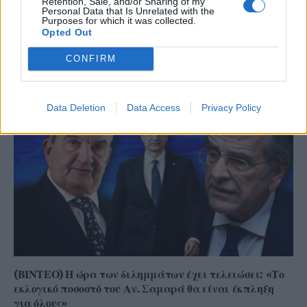
Retention, Sale, and/or Sharing of my
Personal Data that Is Unrelated with the
Purposes for which it was collected.
Opted Out
CONFIRM
ΣΥΝΕΧΊΣΤΕ ΝΑ ΔΙΑΒΆΖΕΤΕ
Data Deletion
Data Access
Privacy Policy
(ΒΙΝΤΕΟ) Η ώρα των διλημμάτων έχει τελειώσει: «Το
εκλογικό ποσοστό του Αν. Σαμαρά θα είναι έκπληξη
για όλους»