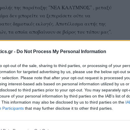
εφαλής της παράταξης “ΝΕΑ ΚΑΛΥΜΝΟΣ” , μεταξύ
κόμα δεν μπορείτε να ξεπεράσετε ούτε να
σφατες δημοτικές εκλογές. Αποτέλεσμα αυτής της
ών, τα οποία αποβαίνουν σε βάρος του τόπου μας”.
ics.gr -
Do Not Process My Personal Information
to opt-out of the sale, sharing to third parties, or processing of your per
formation for targeted advertising by us, please use the below opt-out s
r selection. Please note that after your opt-out request is processed y
 ξεπεράσετε ούτε να διαχειριστείτε την ήττα σας,
eing interest-based ads based on personal information utilized by us or
οτέλεσμα αυτής της διαταραχής, προβαίνετε σε
disclosed to third parties prior to your opt-out. You may separately opt-
 βάρος του τόπου μας .
losure of your personal information by third parties on the IAB’s list of
. This information may also be disclosed by us to third parties on the
IA
Participants
that may further disclose it to other third parties.
 εκδώσατε με τίτλο «Ωσεί παρών» , έχω να
ας ευχαριστώ για την πίστη σας, ότι ο Δήμαρχος
κλέγεται.