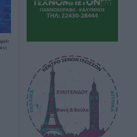
οράς
εις