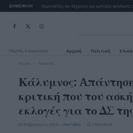
ΔΗΜΟΦΙΛΉ
Facebook
X
Instagram
(Twitter)
Πέμπτη, 6 Αυγούστου
Αρχική
Πολιτική
Επικα
Αρχική
Featured
»
Κάλυμνος: Aπάντηση
κριτική που του ασκή
εκλογές για το ΔΣ τη
20 Φεβρουαρίου 2024
2 Mins Read
FEATURED