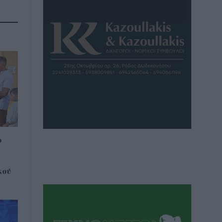
ο
κού