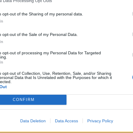
l Data Processing Opt Outs
τικά «Ωσεί παρών», χωρίς καμιά προσφορά για το
o opt-out of the Sharing of my personal data.
In
o opt-out of the Sale of my Personal Data.
τήρια επιστολή, για την καθοριστική εκλογή του
In
μβούλιο του ΦοΔΣΑ, κάτι το οποίο γίνεται πρώτη
to opt-out of processing my Personal Data for Targeted
ing.
In
ον χαρά, όταν έγινε τιμητική διάκριση στον
o opt-out of Collection, Use, Retention, Sale, and/or Sharing
ersonal Data that Is Unrelated with the Purposes for which it
 στο Προεδρείο της Γενικής Συνέλευσης της
lected.
Out
ποία έλαβε χώρα στο συνεδριακό κέντρο του
CONFIRM
ολής γεμάτης τοξικότητα και γκρίνια, χωρίς λόγο.
Data Deletion
Data Access
Privacy Policy