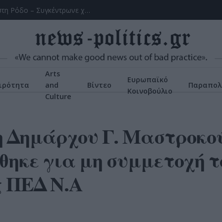
Χειροπέδες σε 43χρονη για εμπορία ανηλίκου στη Ρόδο – Συγκέντρωνε χρήματα από συμπονετικούς τουρίστες
Arts
Ευρωπαϊκό
ιρότητα
and
Βίντεο
Παραπολ
Κοινοβούλιο
Culture
 Δημάρχου Γ. Μαστροκού
θηκε για μη συμμετοχή τ
ς ΠΕΔ Ν.Α