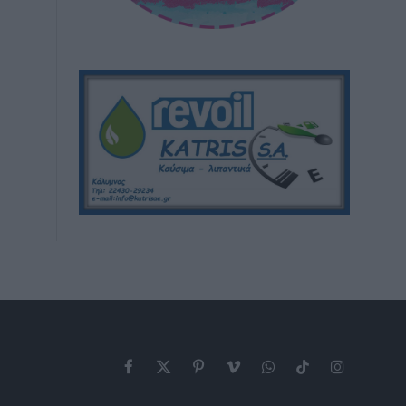
Facebook
X
Pinterest
Vimeo
WhatsApp
TikTok
Instagram
(Twitter)