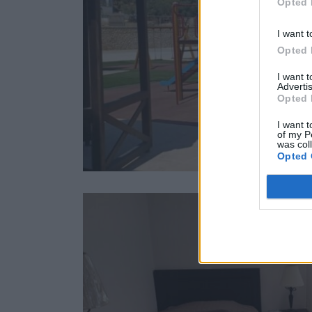
Opted 
I want t
Opted 
I want 
Advertis
Opted 
I want t
of my P
was col
Opted 