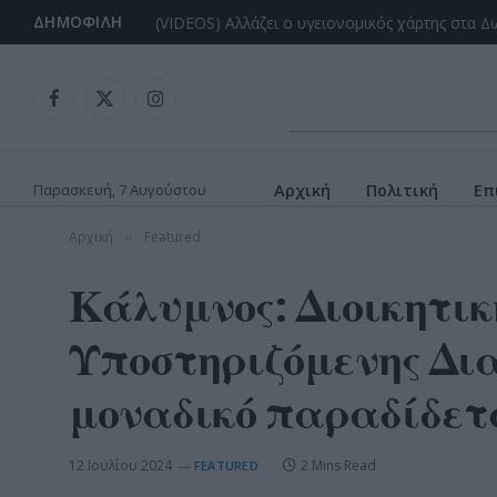
ΔΗΜΟΦΙΛΉ
Facebook
X
Instagram
(Twitter)
Παρασκευή, 7 Αυγούστου
Αρχική
Πολιτική
Επ
Αρχική
Featured
»
Κάλυμνος: Διοικητικ
Υποστηριζόμενης Δια
μοναδικό παραδίδεται
12 Ιουλίου 2024
2 Mins Read
FEATURED