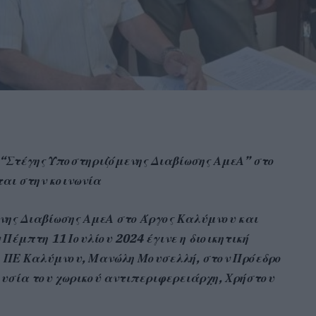
 “Στέγης Υποστηριζόμενης Διαβίωσης ΑμεΑ” στο
ται στην κοινωνία
νης Διαβίωσης ΑμεΑ στο Άργος Καλύμνου και
 Πέμπτη 11 Ιουλίου 2024 έγινε η διοικητική
ο ΠΕ Καλύμνου, Μανώλη Μουσελλή, στον Πρόεδρο
υσία του χωρικού αντιπεριφερειάρχη, Χρήστου