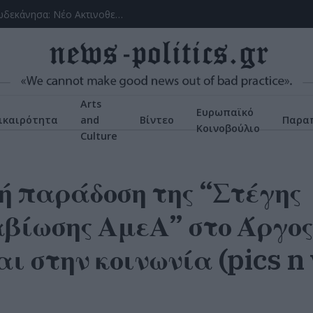
(VIDEOS) Αλλάζει ο υγειονομικός χάρτης στα Δωδεκάνησα: Νέο Ακτινοθεραπευτικό Κέντρο και ενίσχυση του ΕΣΥ στη Ρόδο, σύμφωνα με τον υπ. Υγείας, Άδωνη Γεωργιάδη
Arts
Ευρωπαϊκό
ικαιρότητα
and
Βίντεο
Παρα
Κοινοβούλιο
Culture
ή παράδοση της “Στέγης
βίωσης ΑμεΑ” στο Άργος
 στην κοινωνία (pics n 