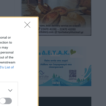
sonal or
ection to
ou may
 personal
out of the
 downstream
B’s List of