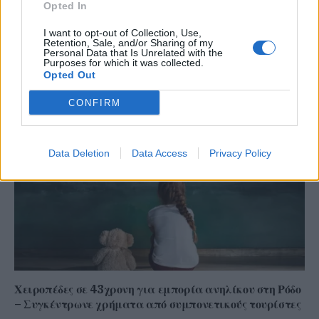
Opted In
I want to opt-out of Collection, Use,
Retention, Sale, and/or Sharing of my
Το ατύχημα του Ρόμπερτ Πλαντ, των Led Zeppelin
Personal Data that Is Unrelated with the
Purposes for which it was collected.
στη Ρόδο όπου παραλίγο να χάσει τη γυναίκα του
Opted Out
(video)
CONFIRM
Data Deletion
Data Access
Privacy Policy
Χειροπέδες σε 43χρονη για εμπορία ανηλίκου στη Ρόδο
– Συγκέντρωνε χρήματα από συμπονετικούς τουρίστες