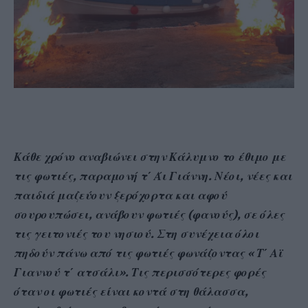
Κάθε χρόνο αναβιώνει στην Κάλυμνο το έθιμο με
τις φωτιές, παραμονή τ΄ Άι Γιάννη. Νέοι, νέες και
παιδιά μαζεύουν ξερόχορτα και αφού
σουρουπώσει, ανάβουν φωτιές (φανούς), σε όλες
τις γειτονιές του νησιού. Στη συνέχεια όλοι
πηδούν πάνω από τις φωτιές φωνάζοντας « Τ΄ Αϊ
Γιαννού τ΄ ατσάλι». Τις περισσότερες φορές
όταν οι φωτιές είναι κοντά στη θάλασσα,