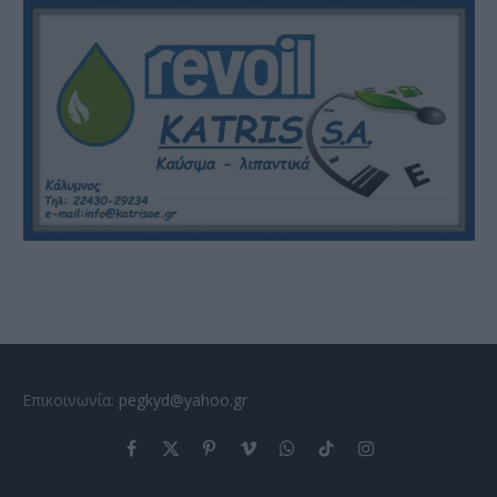
Επικοινωνία:
pegkyd@yahoo.gr
Facebook
X
Pinterest
Vimeo
WhatsApp
TikTok
Instagram
(Twitter)