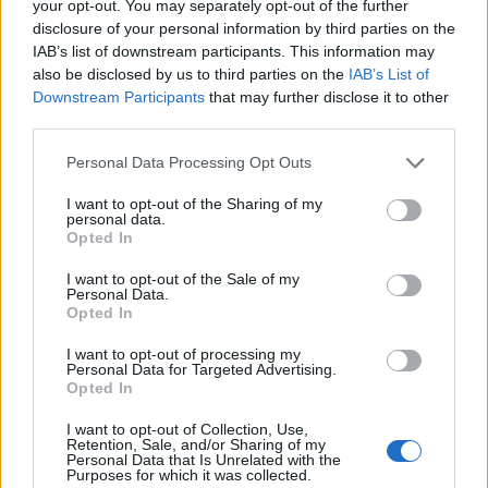
your opt-out. You may separately opt-out of the further
disclosure of your personal information by third parties on the
IAB’s list of downstream participants. This information may
also be disclosed by us to third parties on the
IAB’s List of
Downstream Participants
that may further disclose it to other
third parties.
Personal Data Processing Opt Outs
I want to opt-out of the Sharing of my
Φεύγει ο ένας μετά τον άλλον: Μπαράζ αποχωρήσεων
personal data.
από το κόμμα Καρυστιανού – Εκτός η Κατερίνα
Opted In
Μουτσάτσου και δύο μέλη
I want to opt-out of the Sale of my
Personal Data.
Opted In
I want to opt-out of processing my
Personal Data for Targeted Advertising.
Opted In
I want to opt-out of Collection, Use,
Retention, Sale, and/or Sharing of my
Personal Data that Is Unrelated with the
Purposes for which it was collected.