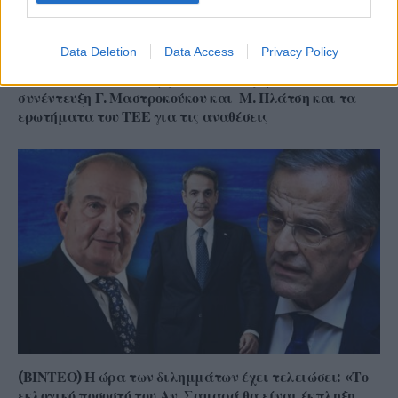
Data Deletion
Data Access
Privacy Policy
(Videos) Από τη συνεργασία στη σύγκρουση: Η
συνέντευξη Γ. Μαστροκούκου και Μ. Πλάτση και τα
ερωτήματα του ΤΕΕ για τις αναθέσεις
(ΒΙΝΤΕΟ) Η ώρα των διλημμάτων έχει τελειώσει: «Το
εκλογικό ποσοστό του Αν. Σαμαρά θα είναι έκπληξη