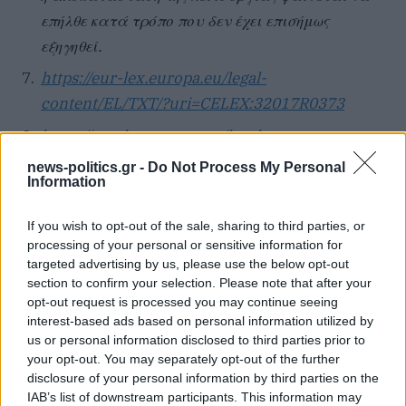
επήλθε κατά τρόπο που δεν έχει επισήμως
εξηγηθεί.
https://eur-lex.europa.eu/legal-
content/EL/TXT/?uri=CELEX:32017R0373
https://eur-lex.europa.eu/legal-
content/EL/TXT/?uri=CELEX:32014R0376
news-politics.gr -
Do Not Process My Personal
Information
Μέσω τεχνικών κλιμακίων από τη DG MOVE, το
EUROCONTROL, την EASA και την κοινή
If you wish to opt-out of the sale, sharing to third parties, or
επιχείρηση SESAR
processing of your personal or sensitive information for
targeted advertising by us, please use the below opt-out
section to confirm your selection. Please note that after your
opt-out request is processed you may continue seeing
interest-based ads based on personal information utilized by
ΣΥΝΕΧΊΣΤΕ ΝΑ ΔΙΑΒΆΖΕΤΕ
us or personal information disclosed to third parties prior to
your opt-out. You may separately opt-out of the further
disclosure of your personal information by third parties on the
IAB’s list of downstream participants. This information may