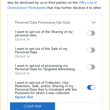
also be disclosed by us to third parties on the
IAB’s List of
Downstream Participants
that may further disclose it to other
third parties.
Personal Data Processing Opt Outs
I want to opt-out of the Sharing of my
personal data.
Opted In
Φεύγει ο ένας μετά τον άλλον: Μπαράζ αποχωρήσεων
I want to opt-out of the Sale of my
Personal Data.
από το κόμμα Καρυστιανού – Εκτός η Κατερίνα
Opted In
Μουτσάτσου και δύο μέλη
I want to opt-out of processing my
Personal Data for Targeted Advertising.
Opted In
I want to opt-out of Collection, Use,
Retention, Sale, and/or Sharing of my
Personal Data that Is Unrelated with the
Purposes for which it was collected.
Opted Out
CONFIRM