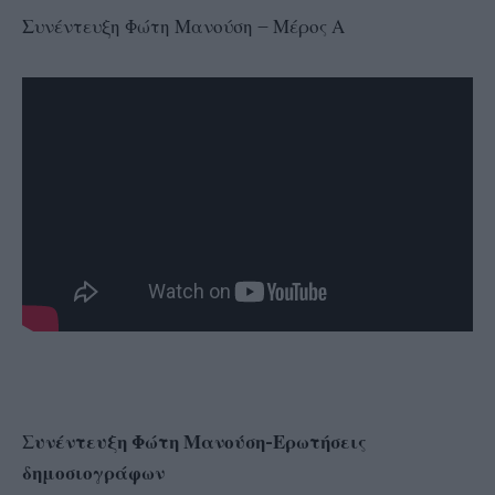
Συνέντευξη Φώτη Μανούση – Μέρος Α
Συνέντευξη Φώτη Μανούση-Ερωτήσεις
δημοσιογράφων