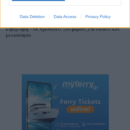
Data Deletion
Data Access
Privacy Policy
ΔΕΘ 2026: Τα αιτήματα της αγοράς προς την
κυβέρνηση – Οι προτάσεις για φόρους, επενδύσεις και
ρευστότητα