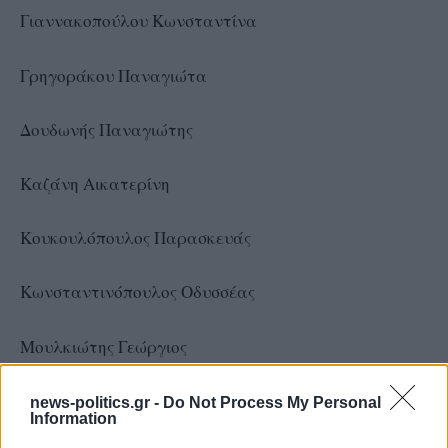
Γιαννακοπούλου Κωνσταντίνα
Γρηγοράκου Παναγιώτα
Δουδωνής Παναγιώτης
Καζάνη Αικατερίνη
Κουκουλόπουλος Παρασκευάς
Κωνσταντινόπουλος Οδυσσέας
Μουλκιώτης Γεώργιος
Μπαράν Μπουρχάν
news-politics.gr -
Do Not Process My Personal
Information