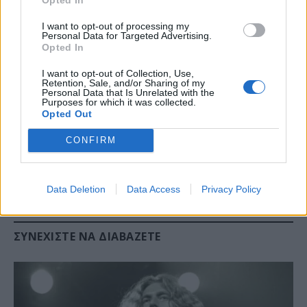
I want to opt-out of processing my
Σταρακά Χριστίνα
Personal Data for Targeted Advertising.
Opted In
Τσίμαρης Ιωάννης
I want to opt-out of Collection, Use,
Retention, Sale, and/or Sharing of my
Personal Data that Is Unrelated with the
Purposes for which it was collected.
Χνάρης Εμμανουήλ
Opted Out
CONFIRM
Χρηστίδης Παύλος
Χριστοδουλάκης Εμμανουή
Data Deletion
Data Access
Privacy Policy
ΣΥΝΕΧΊΣΤΕ ΝΑ ΔΙΑΒΆΖΕΤΕ