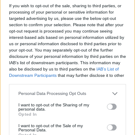
Μπιάγκης Δημήτριος
If you wish to opt-out of the sale, sharing to third parties, or
processing of your personal or sensitive information for
Νικητιάδης Γεώργιος
targeted advertising by us, please use the below opt-out
section to confirm your selection. Please note that after your
opt-out request is processed you may continue seeing
Νικολαΐδης Αναστάσιος
interest-based ads based on personal information utilized by
us or personal information disclosed to third parties prior to
your opt-out. You may separately opt-out of the further
Παπανδρέου Γεώργιος
disclosure of your personal information by third parties on the
IAB’s list of downstream participants. This information may
Παρασκευαΐδης Παναγιώτης
also be disclosed by us to third parties on the
IAB’s List of
Downstream Participants
that may further disclose it to other
third parties.
Παραστατίδης Στέφανος
Personal Data Processing Opt Outs
Παρασύρης Φραγκίσκος
I want to opt-out of the Sharing of my
personal data.
Opted In
Πουλάς Ανδρέας
I want to opt-out of the Sale of my
Personal Data.
Σπυριδάκη Αικατερίνη
Opted In