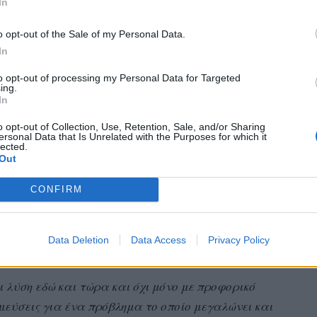
In
οδίων (και κατ επέκταση συμβαίνει σε όλες τις
ι αυθαιρεσίες και αφορά σε καταστήματα που
o opt-out of the Sale of my Personal Data.
In
to opt-out of processing my Personal Data for Targeted
ing.
νε πως θέλει να εκπροσωπεί δίκαια όλο τον ροδιακό
In
α ‘συμμορφωθούν’.
o opt-out of Collection, Use, Retention, Sale, and/or Sharing
ersonal Data that Is Unrelated with the Purposes for which it
lected.
 την τοποθέτηση των
ανεμογεννητριών
στην Ρόδο
Out
α αντίθετος με αυτό’.
CONFIRM
ρουσιάζει το μεταναστευτικό το τελευταίο
κλειστές συζητήσεις, κάποιοι το έχουν βάλει στο
Data Deletion
Data Access
Privacy Policy
ι λύση εδώ και τώρα και όχι μόνο με προφορικό
σμεύσεις για ένα πρόβλημα το οποίο μεγαλώνει και