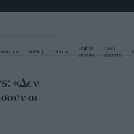
English
Ποιοι
πολιτικά
Διεθνή
Τοπικά
version
είμαστε
s: «Δεν
σουν οι