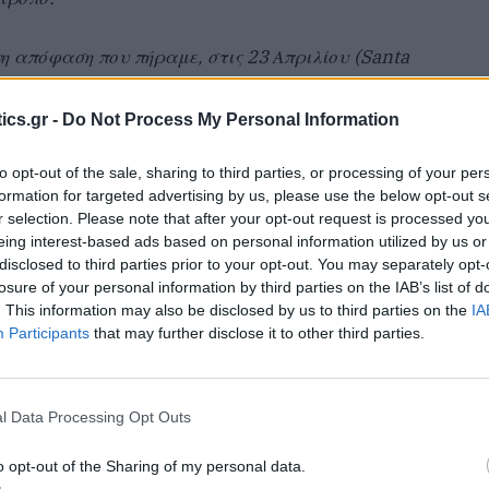
νη απόφαση που πήραμε, στις 23 Απριλίου (Santa
 μετά. Θέλω να πω, ότι δεν ήρθαμε εμείς ως
ή περίοδο που –ευτυχώς για όλους μας είναι μια από
ics.gr -
Do Not Process My Personal Information
α- να δημιουργήσουμε πρόβλημα, ή αναστάτωση.
to opt-out of the sale, sharing to third parties, or processing of your per
τρόπος για να μπορέσουμε να είμαστε δίκαιοι
formation for targeted advertising by us, please use the below opt-out s
 και προεκλογικά και θα το κάνουμε) και να έχουν
r selection. Please note that after your opt-out request is processed y
Δεν ήρθαμε, εκδικητικά, να τιμωρήσουμε κάποιους.
eing interest-based ads based on personal information utilized by us or
disclosed to third parties prior to your opt-out. You may separately opt-
losure of your personal information by third parties on the IAB’s list of
ι επιχειρηματίες που θέλησαν να συμμορφωθούν, το
. This information may also be disclosed by us to third parties on the
IA
ν, χωρίς κανένα πρόβλημα.
Αυτές οι επιχειρήσεις
Participants
that may further disclose it to other third parties.
τι μπορούν να λειτουργούν με τους δικούς τους
νας νόμος και υπηρεσία και λειτουργούν αυτόνομα
l Data Processing Opt Outs
ιο, ερχόμαστε εμείς να τους ζητήσουμε να
o opt-out of the Sharing of my personal data.