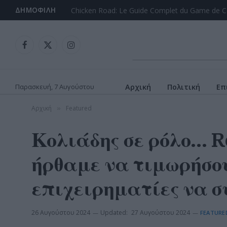
ΔΗΜΟΦΙΛΉ
Chicken Road: Le Guide Complet du Game de C
Facebook
X
Instagram
(Twitter)
Παρασκευή, 7 Αυγούστου
Αρχική
Πολιτική
Επ
Αρχική
Featured
»
Κολιάδης σε ρόλο… R
ήρθαμε να τιμωρήσου
επιχειρηματίες να σ
26 Αυγούστου 2024
Updated:
27 Αυγούστου 2024
FEATURE