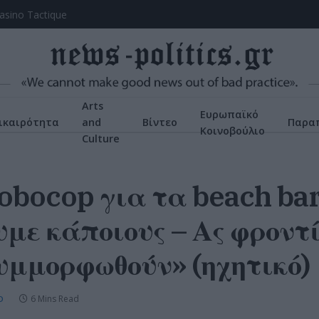
asino Tactique
Arts
Ευρωπαϊκό
ικαιρότητα
and
Βίντεο
Παρα
Κοινοβούλιο
Culture
obocop για τα beach bar
με κάποιους – Ας φροντί
υμμορφωθούν» (ηχητικό)
6 Mins Read
D