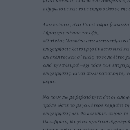
μέσα Ιουνίου. Συνεπώς οι αποφάσεις δ
σύμφωνους και τους εκπροσώπους της 
Απαντώντας στα Γιατί τώρα (επικαλού
Δήμαρχος τόνισε τα εξής:
«Ο τίτλος ‘λουκέτο στα καταστήματα’ Δ
επιχειρήσεις λειτουργούν κανονικά κα
επισκέπτες και σ’ εμάς, τους πολίτες
από την πλευρά –όχι τόσο των επιχειρ
επιχειρήσεις. Είναι πολύ κατανοητό, 
μέρα.
Να τους πω με βεβαιότητα ότι οι αποφ
τρόπο ώστε το μεγαλύτερο κομμάτι της 
επιχειρήσεις δεν θα κλείσουν αύριο το
Οκτωβρίου, θα γίνει οριστική σφράγιση
κάποιο χρόνο και πάντα, με το νόμιμο