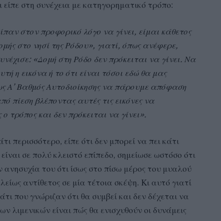
ι είπε στη συνέχεια με κατηγορηματικό τρόπο:
ίπαν στον προφορικό λόγο να γίνει, είμαι κάθετος
μής στο νησί της Ρόδου», γιατί, όπως ανέφερε,
νέχισε: «Δομή στη Ρόδο δεν πρόκειται να γίνει. Να
τή η εικόνα ή το ότι είναι τόσοι εδώ θα μας
ως Α’ Βαθμός Αυτοδιοίκησης να πάρουμε απόφαση
ό πίεση βλέποντας αυτές τις εικόνες να
 ο τρόπος και δεν πρόκειται να γίνει».
άτι περισσότερο, είπε ότι δεν μπορεί να πει κάτι
 είναι σε πολύ κλειστό επίπεδο, σημείωσε ωστόσο ότι
ν ανησυχία του ότι ίσως στο πίσω μέρος του μυαλού
είως αντίθετος σε μία τέτοια σκέψη. Κι αυτό γιατί
άτι που γνώριζαν ότι θα συμβεί και δεν δέχεται να
ων λιμενικών είναι πώς θα ενισχυθούν οι δυνάμεις