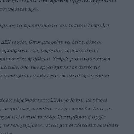
εν ανήκουν μόνο στη δημοτική αρχή αλλά βρίσκουν
αντιπολίτευσης».
μενος τα δημοσιεύματα του τοπικού Τύπου), ο
ΕΝ ισχύει. Όπως μπορείτε να δείτε, όλες οι
ι προσφέρουν τις υπηρεσίες τους και στους
 χωρίς κανένα πρόβλημα. Υπήρξε μια αναστάτωση
ηματιών, όσο των εργαζόμενων σε αυτές τις
να ανησυχούν εάν θα έχουν δουλειά την επόμενη
άσεις ελήφθησαν στις 23 Αυγούστου, με τέτοιο
τουριστικής περιόδου να έχει περάσει. Αυτές οι
 πρωί αλλά περί το τέλος Σεπτεμβρίου ή αρχές
 των επιχειρήσεων. είναι μια διαδικασία που θέλει
 τρόπο.