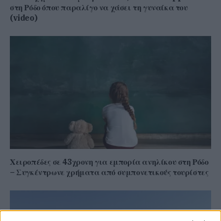
στη Ρόδο όπου παραλίγο να χάσει τη γυναίκα του
(video)
Χειροπέδες σε 43χρονη για εμπορία ανηλίκου στη Ρόδο
– Συγκέντρωνε χρήματα από συμπονετικούς τουρίστες