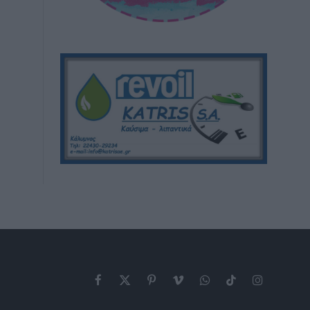
Facebook
X
Pinterest
Vimeo
WhatsApp
TikTok
Instagram
(Twitter)