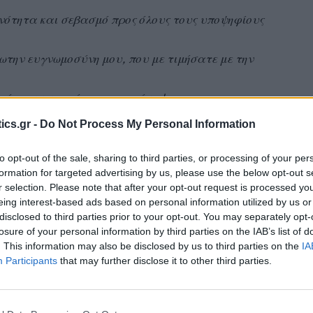
ότητα και σεβασμό προς όλους τους υποψηφίους
την ευγνωμοσύνη μου, που με τιμήσατε με την
άρχουν νικητές και ηττημένοι!
τους!
ics.gr -
Do Not Process My Personal Information
ι θα συκροτήσουν το νέο Περιφερειακο Συμβούλιο!
ώργο Χατζημάρκο και Αρχηγό της παράταξης μας,
to opt-out of the sale, sharing to third parties, or processing of your per
formation for targeted advertising by us, please use the below opt-out s
r selection. Please note that after your opt-out request is processed y
eing interest-based ads based on personal information utilized by us or
 Μανώλη
disclosed to third parties prior to your opt-out. You may separately opt-
losure of your personal information by third parties on the IAB’s list of
. This information may also be disclosed by us to third parties on the
IA
Participants
that may further disclose it to other third parties.
 Δημάρχους των νησιών μας!