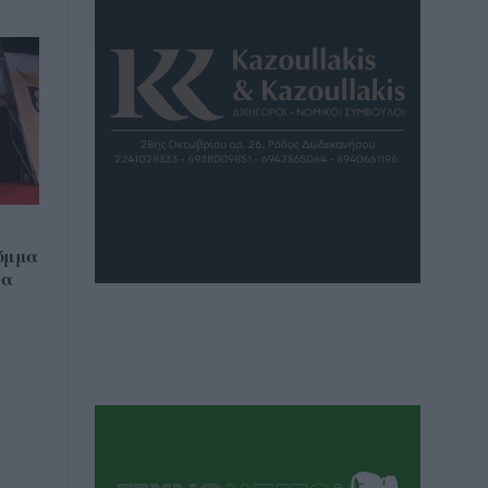
όμμα
να