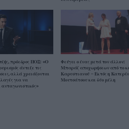
τζής, πρόεδρος ΠΟΞ: «Ο
Φεύγει ο ένας μετά τον άλλον:
ουρισμός άντεξε τις
Μπαράζ αποχωρήσεων από το κ
ίσεις, αλλά χρειάζονται
Καρυστιανού – Εκτός η Κατερί
λλαγές για να
Μουτσάτσου και δύο μέλη
 ανταγωνιστικός»