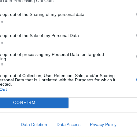
θητεία, για το καλό των νησιών μας!
l Data Processing Opt Outs
γός πολίτης και την σχέση αυτή που χτίσαμε μαζί
o opt-out of the Sharing of my personal data.
ίας μας, δεν θα την χαλάσω ποτέ!!!!
In
o opt-out of the Sale of my Personal Data.
In
to opt-out of processing my Personal Data for Targeted
ing.
In
o opt-out of Collection, Use, Retention, Sale, and/or Sharing
ersonal Data that Is Unrelated with the Purposes for which it
lected.
Out
CONFIRM
 σε 43χρονη για εμπορία
Στενά του Ορμούζ: Ιράν και Ομ
τη Ρόδο – Συγκέντρωνε
συμφώνησαν στη διαδρομή των
Data Deletion
Data Access
Privacy Policy
ό συμπονετικούς
πλοίων, εκκρεμούν κρίσιμες
λεπτομέρειες