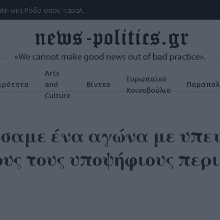
Το ατύχημα του Ρόμπερτ Πλαντ, των Led Zeppelin στη Ρόδο όπου παραλίγο να χάσει τη γυναίκα του (video)
Arts
Ευρωπαϊκό
ιρότητα
and
Βίντεο
Παραπολ
Κοινοβούλιο
Culture
σαμε ένα αγώνα με υπε
ους τους υποψήφιους περ