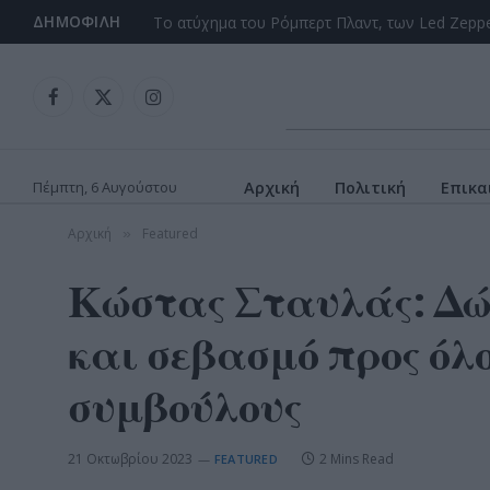
ΔΗΜΟΦΙΛΉ
Facebook
X
Instagram
(Twitter)
Πέμπτη, 6 Αυγούστου
Αρχική
Πολιτική
Επικα
Αρχική
Featured
»
Κώστας Σταυλάς: Δώ
και σεβασμό προς όλ
συμβούλους
21 Οκτωβρίου 2023
2 Mins Read
FEATURED