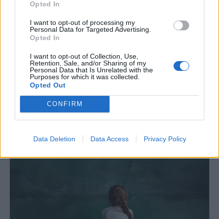
Opted In
I want to opt-out of processing my
Personal Data for Targeted Advertising.
Opted In
I want to opt-out of Collection, Use,
Retention, Sale, and/or Sharing of my
Personal Data that Is Unrelated with the
Purposes for which it was collected.
Opted Out
Το ατύχημα του Ρόμπερτ Πλαντ, των Led Zeppelin
CONFIRM
στη Ρόδο όπου παραλίγο να χάσει τη γυναίκα του
(video)
Data Deletion
Data Access
Privacy Policy