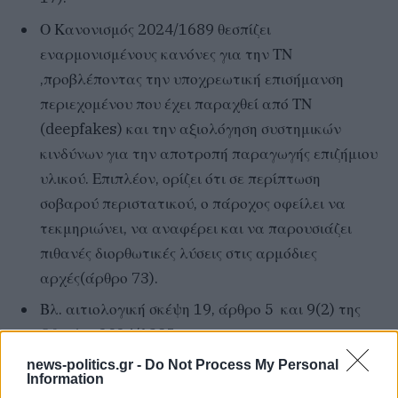
Ο Κανονισμός 2024/1689 θεσπίζει
εναρμονισμένους κανόνες για την ΤΝ
,προβλέποντας την υποχρεωτική επισήμανση
περιεχομένου που έχει παραχθεί από ΤΝ
(deepfakes) και την αξιολόγηση συστημικών
κινδύνων για την αποτροπή παραγωγής επιζήμιου
υλικού. Επιπλέον, ορίζει ότι σε περίπτωση
σοβαρού περιστατικού, ο πάροχος οφείλει να
τεκμηριώνει, να αναφέρει και να παρουσιάζει
πιθανές διορθωτικές λύσεις στις αρμόδιες
αρχές(άρθρο 73).
Βλ. αιτιολογική σκέψη 19, άρθρο 5 και 9(2) της
Οδηγίας 2024/1385
news-politics.gr -
Do Not Process My Personal
Information
BINTEO