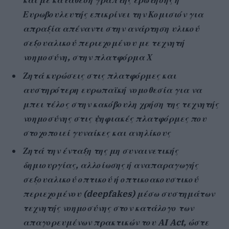
και με κατάθεση γραπτής ερώτησης η
Ευρωβουλευτής επικρίνει την Κομισιόν για
απραξία απέναντι στην ανάρτηση υλικού
σεξουαλικού περιεχομένου με τεχνητή
νοημοσύνη, στην πλατφόρμα Χ
Ζητά κυρώσεις στις πλατφόρμες και
αυστηρότερη ευρωπαϊκή νομοθεσία για να
μπει τέλος στην κακόβουλη χρήση της τεχνητής
νοημοσύνης στις ψηφιακές πλατφόρμες που
στοχοποιεί γυναίκες και ανηλίκους
Ζητά την ένταξη της μη συναινετικής
δημιουργίας, αλλοίωσης ή αναπαραγωγής
σεξουαλικού οπτικού ή οπτικοακουστικού
περιεχομένου (deepfakes) μέσω συστημάτων
τεχνητής νοημοσύνης στον κατάλογο των
απαγορευμένων πρακτικών του AI Act, ώστε