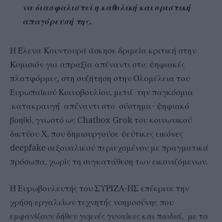
να διασφαλιστεί η καθολική και οριστική
απαγόρευσή της.
Η Έλενα Κουντουρά άσκησε δριμεία κριτική στην
Κομισιόν για απραξία απέναντι στις ψηφιακές
πλατφόρμες, στη συζήτηση στην Ολομέλεια του
Ευρωπαϊκού Κοινοβουλίου, μετά την παγκόσμια
κατακραυγή απέναντι στο σύστημα- ψηφιακό
βοηθό, γνωστό ως Chatbox Grok του κοινωνικού
δικτύου Χ, που δημιουργούσε ψεύτικες εικόνες
deepfake σεξουαλικού περιεχομένου με πραγματικά
πρόσωπα, χωρίς τη συγκατάθεση των εικονιζόμενων.
Η Ευρωβουλευτής του ΣΥΡΙΖΑ-ΠΣ επέκρινε την
χρήση εργαλείων τεχνητής νοημοσύνης που
εμφανίζουν δήθεν γυμνές γυναίκες και παιδιά, με τα