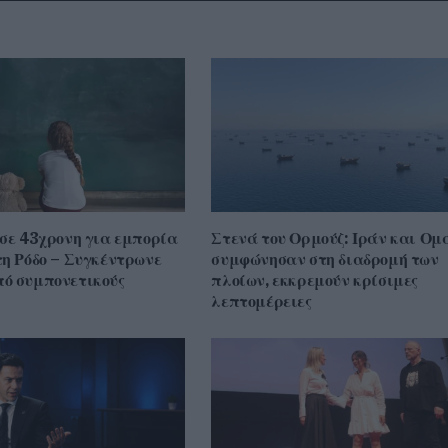
 σε 43χρονη για εμπορία
Στενά του Ορμούζ: Ιράν και Ομ
τη Ρόδο – Συγκέντρωνε
συμφώνησαν στη διαδρομή των
ό συμπονετικούς
πλοίων, εκκρεμούν κρίσιμες
λεπτομέρειες