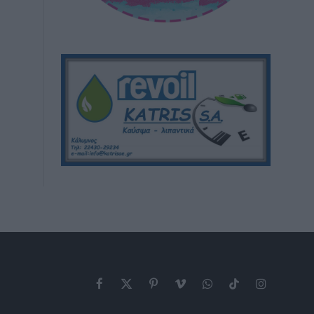
Facebook
X
Pinterest
Vimeo
WhatsApp
TikTok
Instagram
(Twitter)