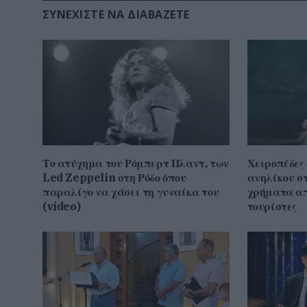
ΣΥΝΕΧΊΣΤΕ ΝΑ ΔΙΑΒΆΖΕΤΕ
Το ατύχημα του Ρόμπερτ Πλαντ, των
Χειροπέδες
Led Zeppelin στη Ρόδο όπου
ανηλίκου σ
παραλίγο να χάσει τη γυναίκα του
χρήματα απ
(video)
τουρίστες