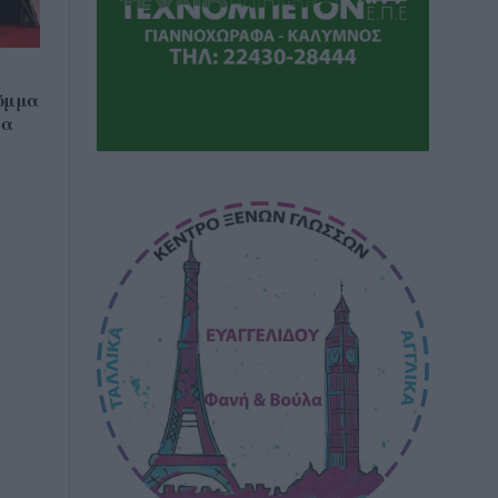
όμμα
να