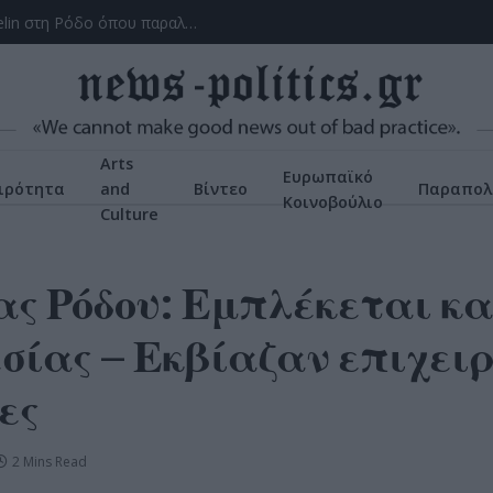
Το ατύχημα του Ρόμπερτ Πλαντ, των Led Zeppelin στη Ρόδο όπου παραλίγο να χάσει τη γυναίκα του (video)
Arts
Ευρωπαϊκό
ιρότητα
and
Βίντεο
Παραπολ
Κοινοβούλιο
Culture
ς Ρόδου: Εμπλέκεται κα
εσίας – Εκβίαζαν επιχει
ες
2 Mins Read