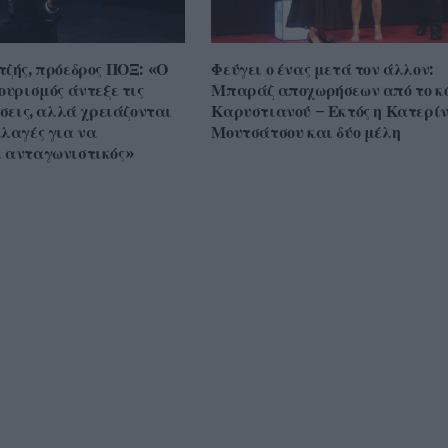
τζής, πρόεδρος ΠΟΞ: «Ο
Φεύγει ο ένας μετά τον άλλον:
ουρισμός άντεξε τις
Μπαράζ αποχωρήσεων από το κ
ίσεις, αλλά χρειάζονται
Καρυστιανού – Εκτός η Κατερί
λλαγές για να
Μουτσάτσου και δύο μέλη
 ανταγωνιστικός»