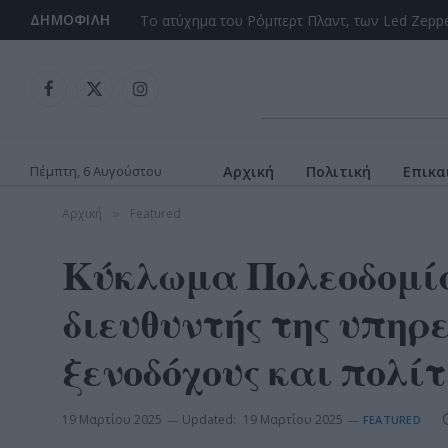
ΔΗΜΟΦΙΛΉ
Facebook
X
Instagram
(Twitter)
Πέμπτη, 6 Αυγούστου
Αρχική
Πολιτική
Επικα
Αρχική
Featured
»
Κύκλωμα Πολεοδομία
διευθυντής της υπηρ
ξενοδόχους και πολίτ
19 Μαρτίου 2025
Updated:
19 Μαρτίου 2025
FEATURED