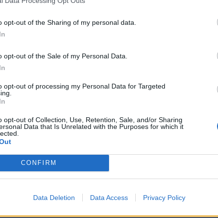
ά ποσά. Την ίδια ώρα, κλιμάκιο των Εσωτερικών
l Data Processing Opt Outs
ν Αθήνα, βρίσκεται ακόμη στην Πολεοδομία Ρόδου,
o opt-out of the Sharing of my personal data.
, σκληροί δίσκοι, φάκελοι και έγγραφα. enikos.gr
In
o opt-out of the Sale of my Personal Data.
In
ΑΣ είναι ενδεικτική:
to opt-out of processing my Personal Data for Targeted
ing.
In
EΣ ΩPEΣ ΣHMEPA EΠIXEIPHΣH THΣ YΠHPEΣIAΣ
o opt-out of Collection, Use, Retention, Sale, and/or Sharing
N AΣΦAΛEIAΣ ΣE NHΣI TΩN ΔΩΔEKANHΣΩN
ersonal Data that Is Unrelated with the Purposes for which it
lected.
HΣ OPΓANΩΣHΣ ΠOY ΔPAΣTHPIOΠOIOYNTAN ΣE
Out
TIKEΣ ME TON ΠOΛEOΔOMIKO KANONIΣMO.
 7 ATOMA. ΘA AKOΛOYΘHΣEI NEOTEPH
CONFIRM
Data Deletion
Data Access
Privacy Policy