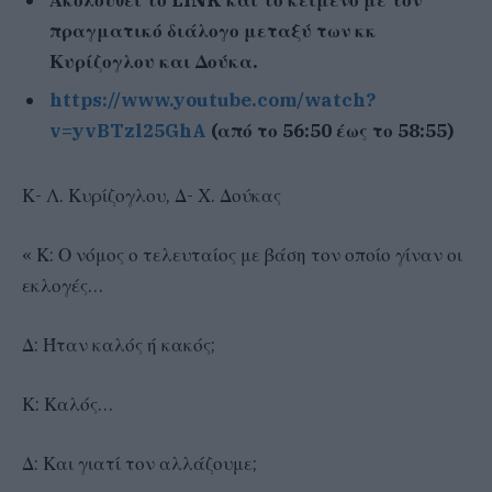
πραγματικό διάλογο μεταξύ των κκ
Κυρίζογλου και Δούκα.
https://www.youtube.com/watch?
v=yvBTzl25GhA
(από το 56:50 έως το 58:55)
Κ- Λ. Κυρίζογλου, Δ- Χ. Δούκας
« Κ: Ο νόμος ο τελευταίος με βάση τον οποίο γίναν οι
εκλογές…
Δ: Ήταν καλός ή κακός;
Κ: Καλός…
Δ: Και γιατί τον αλλάζουμε;