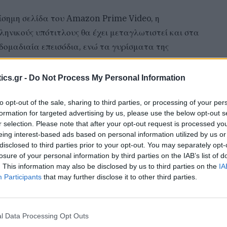
σημη σελίδα του Amazon Prime Video, η
ληνικούς υπότιτλους θα έχει μεταγλωτιστεί και στα
δομαδιαία επεισόδια, ενώ τα γυρίσματα της
ics.gr -
Do Not Process My Personal Information
ι Patrick McKay, οι οποίοι έχουν αναλάβει και την
ει και δεύτερος κύκλος. «Σκοπός μας είναι να
to opt-out of the sale, sharing to third parties, or processing of your per
formation for targeted advertising by us, please use the below opt-out s
ες, ακόμα κι αν σε κάποιες στιγμές φαίνεται
r selection. Please note that after your opt-out request is processed y
κιν, τρομακτικό, πολιτικό, έξυπνο, αλλά και πολύ
eing interest-based ads based on personal information utilized by us or
ος, επιβεβαίωσε πως στη σειρά δεν θα υπάρχουν
disclosed to third parties prior to your opt-out. You may separately opt-
losure of your personal information by third parties on the IAB’s list of
ame of Thrones.
. This information may also be disclosed by us to third parties on the
IA
Participants
that may further disclose it to other third parties.
l Data Processing Opt Outs