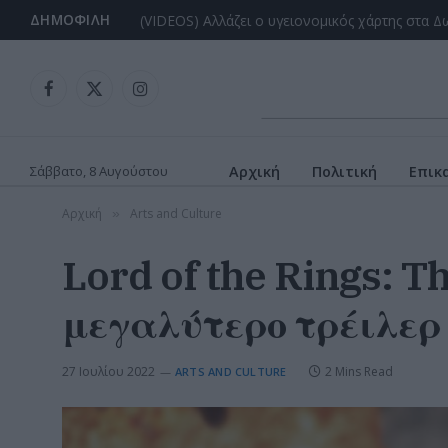
ΔΗΜΟΦΙΛΉ
Facebook
X
Instagram
(Twitter)
Σάββατο, 8 Αυγούστου
Αρχική
Πολιτική
Επικ
Αρχική
Arts and Culture
»
Lord of the Rings: T
μεγαλύτερο τρέιλερ
27 Ιουλίου 2022
2 Mins Read
ARTS AND CULTURE