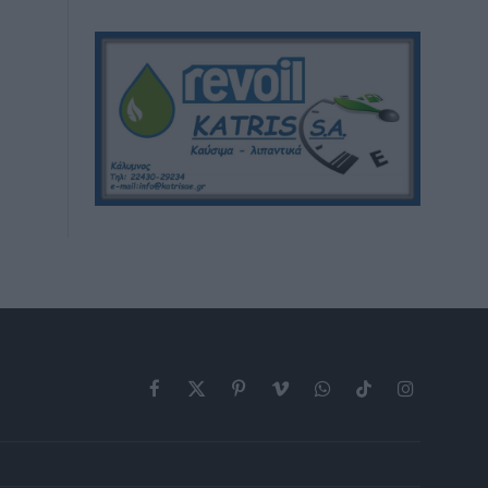
Facebook
X
Pinterest
Vimeo
WhatsApp
TikTok
Instagram
(Twitter)