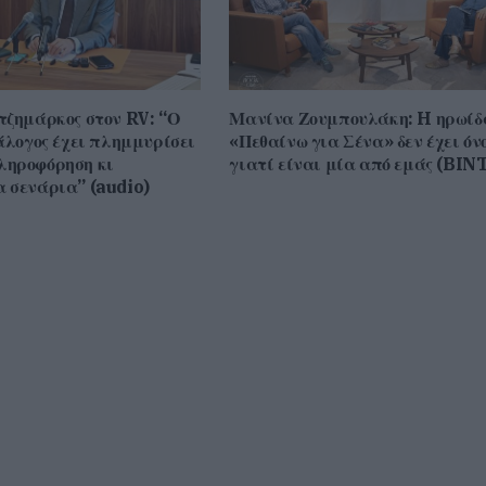
τζημάρκος στον RV: “Ο
Μανίνα Ζουμπουλάκη: H ηρωίδ
άλογος έχει πλημμυρίσει
«Πεθαίνω για Σένα» δεν έχει όν
ληροφόρηση κι
γιατί είναι μία από εμάς (BIN
 σενάρια” (audio)