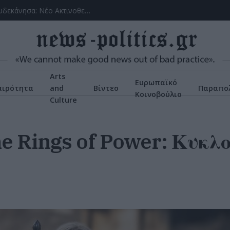
(VIDEOS) Αλλάζει ο υγειονομικός χάρτης στα Δωδεκάνησα: Νέο Ακτινοθεραπευτικό Κέντρο και ενίσχυση του ΕΣΥ στη Ρόδο, σύμφωνα με τον υπ. Υγείας, Άδωνη Γεωργιάδη
Arts
Ευρωπαϊκό
αιρότητα
and
Βίντεο
Παραπολ
Κοινοβούλιο
Culture
he Rings of Power: Κυκλ