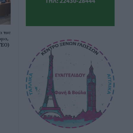
α του
ομα,
TEO)