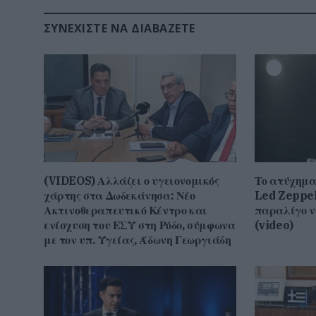
ΣΥΝΕΧΊΣΤΕ ΝΑ ΔΙΑΒΆΖΕΤΕ
(VIDEOS) Αλλάζει ο υγειονομικός
Το ατύχημα
χάρτης στα Δωδεκάνησα: Νέο
Led Zeppel
Ακτινοθεραπευτικό Κέντρο και
παραλίγο ν
ενίσχυση του ΕΣΥ στη Ρόδο, σύμφωνα
(video)
με τον υπ. Υγείας, Άδωνη Γεωργιάδη