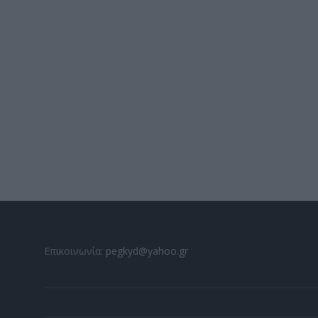
Επικοινωνία:
pegkyd@yahoo.gr