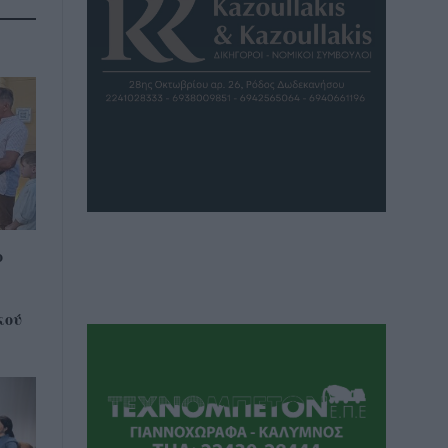
ο
κού