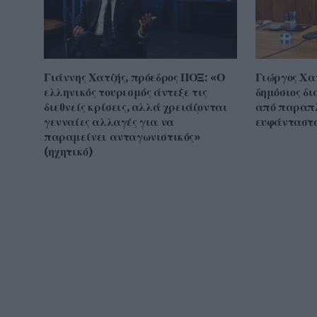
Γιάννης Χατζής, πρόεδρος ΠΟΞ: «Ο
Γιώργος Χα
ελληνικός τουρισμός άντεξε τις
δημόσιος δι
διεθνείς κρίσεις, αλλά χρειάζονται
από παραπ
γενναίες αλλαγές για να
ευφάνταστα
παραμείνει ανταγωνιστικός»
(ηχητικό)