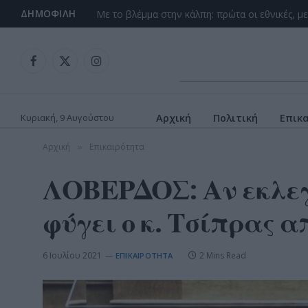
ΔΗΜΟΦΙΛΉ
Facebook
X
Instagram
(Twitter)
Κυριακή, 9 Αυγούστου
Αρχική
Πολιτική
Επικ
Αρχική
Επικαιρότητα
»
ΛΟΒΕΡΔΟΣ: Αν εκλεγ
φύγει ο κ. Τσίπρας 
6 Ιουλίου 2021
2 Mins Read
ΕΠΙΚΑΙΡΌΤΗΤΑ