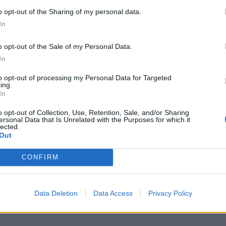
 ΚΙΝΑΛ, τάχθηκε υπέρ της αυτόνομης πορείας, «η
o opt-out of the Sharing of my personal data.
μμα, ως ΠΑΣΟΚ, στην κυβέρνηση της χώρας και όχι
In
 το 8% στο 9%. «Εγώ λέω υπερδιπλασιασμό των
απλή αναλογική και στις επόμενες εκλογές μετά από
o opt-out of the Sale of my Personal Data.
ισήμανε.
In
to opt-out of processing my Personal Data for Targeted
ing.
ος. Εμείς θα είμαστε η εναλλακτική στη ΝΔ, στον
In
σε λέγοντας ότι δεν έχει καμία βεντέτα με τον κ.
o opt-out of Collection, Use, Retention, Sale, and/or Sharing
Δεν ξέρω αν έχει αυτός», τόνισε.
ersonal Data that Is Unrelated with the Purposes for which it
lected.
Out
ζητήσουν συγγνώμη από τον Σταύρο
λλακτικό βούλευμα από το Συμβούλιο
CONFIRM
 ΣΥΡΙΖΑ τον έκανε θέμα των εκλογών του
σει» τον Αντώνη Σαμαρά. «Η υπόθεση Παπασταύρου
Data Deletion
Data Access
Privacy Policy
ε η υπόθεση Novartis», πρόσθεσε.