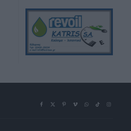
Facebook
X
Pinterest
Vimeo
WhatsApp
TikTok
Instagram
(Twitter)