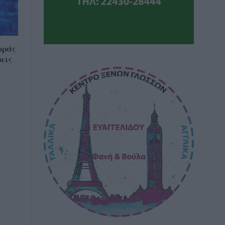
οράς
εις