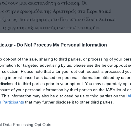
ματώνουν μια ακατανόητη αντίφαση. Οι
υν στην ευρωομάδα της Αριστεράς στο Ευρωπαϊκό
ετέχει ως παρατηρητής στο Ευρωπαϊκό Σοσιαλιστικό
 αρχηγό της αξιωματικής αντιπολίτευσης ότι
ics.gr -
Do Not Process My Personal Information
Τσίπρας έλεγε στους Ευρωπαίους Σοσιαλιστές ότι
ε απλή αναλογική θα μπορούσε να συγκυβερνήσει με
to opt-out of the sale, sharing to third parties, or processing of your per
formation for targeted advertising by us, please use the below opt-out s
νός ότι για να προκύψει μια κυβέρνηση χωρίς τη
r selection. Please note that after your opt-out request is processed y
έχουν στο ίδιο σχήμα «ο κ. Βελόπουλος, το ΚΚΕ και
eing interest-based ads based on personal information utilized by us or
 πρόεδρος του ΣΥΡΙΖΑ έχει αναφερθεί στον ίδιο
disclosed to third parties prior to your opt-out. You may separately opt-
losure of your personal information by third parties on the IAB’s list of
ς Σοσιαλιστές ότι «υπάρχει ένας υποψήφιος ο
. This information may also be disclosed by us to third parties on the
IA
εξιά, ενώ εγώ μιλάω για επιστροφή στο ΠΑΣΟΚ». «Η
Participants
that may further disclose it to other third parties.
πονομευτική. Λανσάρεται ως επόμενος
l Data Processing Opt Outs