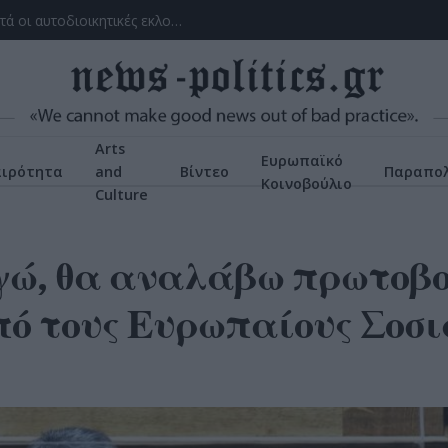
Με το βλέμμα στην κάλπη: πρώτα οι εθνικές, μετά οι αυτοδιοικητικές εκλογές – Τα μέχρι τώρα δεδομένα, οι ενδιαφερόμενοι
Arts
Ευρωπαϊκό
αιρότητα
and
Βίντεο
Παραπολ
Κοινοβούλιο
Culture
ώ, θα αναλάβω πρωτοβο
από τους Ευρωπαίους Σοσ