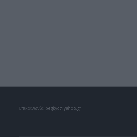
Επικοινωνία:
pegkyd@yahoo.gr