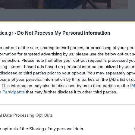
σώπως τον κ. Κολιάδη για την ανάληψη των
κανε γνωστό ότι καταβάλλονται προσπάθειες ώστε
ics.gr -
Do Not Process My Personal Information
 πρόβλημα που αντιμετωπίζει το Κτηματολόγιο
ήσει πολλά αδιέξοδα στην τοπική αγορά.
to opt-out of the sale, sharing to third parties, or processing of your per
formation for targeted advertising by us, please use the below opt-out s
r selection. Please note that after your opt-out request is processed y
 υπογράμμισε ότι έχουν προσληφθεί τρεις
eing interest-based ads based on personal information utilized by us or
ες ώστε από το Σεπτέμβριο δικηγόροι που θα
disclosed to third parties prior to your opt-out. You may separately opt-
losure of your personal information by third parties on the IAB’s list of
γίου να ελέγχουν τις εισερχόμενες πράξει ς και τις
. This information may also be disclosed by us to third parties on the
IA
ς είπε στο τέλος Σεπτεμβρίου ξεκινά το έργο
Participants
that may further disclose it to other third parties.
 κτηματολογίου Ρόδου που χρονολογείται από το
ειά των δικηγόρων ενώ από 1η Νοεμβρίου θα
 πολίτες και για επαγγελματίες.
l Data Processing Opt Outs
o opt-out of the Sharing of my personal data.
δημόσια το δήμαρχο Ρόδου Αλέξανδρο Κολιάδη που