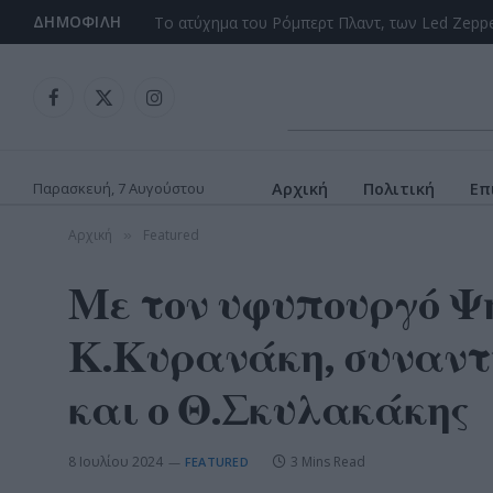
ΔΗΜΟΦΙΛΉ
Facebook
X
Instagram
(Twitter)
Παρασκευή, 7 Αυγούστου
Αρχική
Πολιτική
Επ
Αρχική
Featured
»
Με τον υφυπουργό Ψ
Κ.Κυρανάκη, συναντ
και ο Θ.Σκυλακάκης
8 Ιουλίου 2024
3 Mins Read
FEATURED