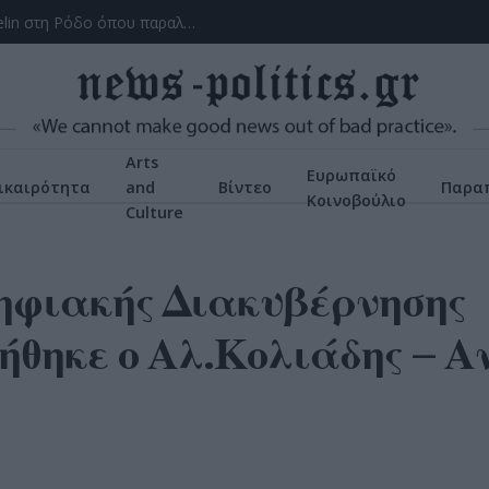
Το ατύχημα του Ρόμπερτ Πλαντ, των Led Zeppelin στη Ρόδο όπου παραλίγο να χάσει τη γυναίκα του (video)
Arts
Ευρωπαϊκό
ικαιρότητα
and
Βίντεο
Παρα
Κοινοβούλιο
Culture
ηφιακής Διακυβέρνησης
ήθηκε ο Αλ.Κολιάδης – 