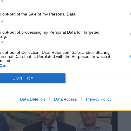
In
α το θέμα καθώς με προσωπικές ενέργειες του ίδιου
λύσεων, ενώ απηύθυνε έκκληση σε μηχανικούς να
o opt-out of the Sale of my Personal Data.
In
to opt-out of processing my Personal Data for Targeted
υπογράμμισε το ενδιαφέρον που δείχνει ο
ing.
In
 το ζήτημα και τόνισε ότι πρόκειται για ένα
o opt-out of Collection, Use, Retention, Sale, and/or Sharing
μεγάλες δυσχέρειες στην περιοχή μας, αλλά πολύ
ersonal Data that Is Unrelated with the Purposes for which it
lected.
Out
CONFIRM
Data Deletion
Data Access
Privacy Policy