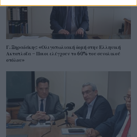
Γ. Ξηραδάκης: «Ολιγοπωλιακή δομή στην Ελληνική
Ακτοπλοΐα – Ποιοι ελέγχουν το 60% του συνολικού
στόλου»