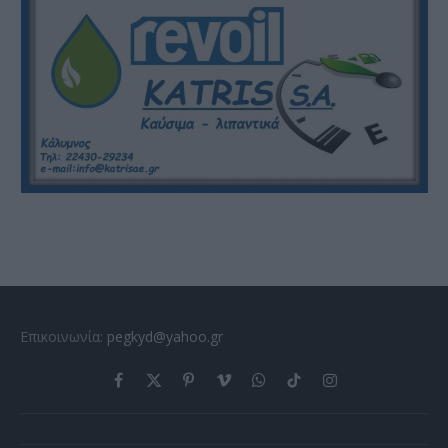
Επικοινωνία:
pegkyd@yahoo.gr
Facebook
X
Pinterest
Vimeo
WhatsApp
TikTok
Instagram
(Twitter)