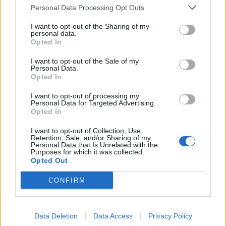
Personal Data Processing Opt Outs
I want to opt-out of the Sharing of my
personal data.
Opted In
I want to opt-out of the Sale of my
Personal Data.
Opted In
I want to opt-out of processing my
Personal Data for Targeted Advertising.
Opted In
I want to opt-out of Collection, Use,
(ΒΙΝΤΕΟ) Η ώρα των διλημμάτων έχει τελειώσει: «Το
Retention, Sale, and/or Sharing of my
εκλογικό ποσοστό του Αν. Σαμαρά θα είναι έκπληξη
Personal Data that Is Unrelated with the
Purposes for which it was collected.
για όλους»
Opted Out
CONFIRM
Data Deletion
Data Access
Privacy Policy