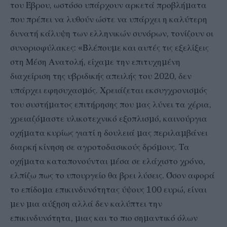
του Έβρου, ωστόσο υπάρχουν αρκετά προβλήµατα
που πρέπει να λυθούν ώστε να υπάρχει η καλύτερη
δυνατή κάλυψη των ελληνικών συνόρων, τονίζουν οι
συνοριοφύλακες: «Βλέπουµε και αυτές τις εξελίξεις
στη Μέση Ανατολή, είχαµε την επιτυχηµένη
διαχείριση της υβριδικής απειλής του 2020, δεν
υπάρχει εφησυχασµός. Χρειάζεται εκσυγχρονισµός
του συστήµατος επιτήρησης που µας λύνει τα χέρια,
χρειαζόµαστε υλικοτεχνικό εξοπλισµό, καινούργια
οχήµατα κυρίως γιατί η δουλειά µας περιλαµβάνει
διαρκή κίνηση σε αγροτοδασικούς δρόµους. Τα
οχήµατα καταπονούνται µέσα σε ελάχιστο χρόνο,
ελπίζω πως το υπουργείο θα βρει λύσεις. Όσον αφορά
το επίδοµα επικινδυνότητας ύψους 100 ευρώ, είναι
µεν µια αύξηση αλλά δεν καλύπτει την
επικινδυνότητα, µιας και το πιο σηµαντικό όλων