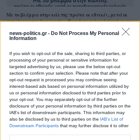
Με το βλέμμα στην κάλπη: πρώτα οι εθνικές, μετά οι
αυτοδιοικητικές εκλογές – Τα μέχρι τώρα δεδομένα, οι
ενδιαφερόμενοι
news-politics.gr -
Do Not Process My Personal
Information
If you wish to opt-out of the sale, sharing to third parties, or
processing of your personal or sensitive information for
targeted advertising by us, please use the below opt-out
section to confirm your selection. Please note that after your
opt-out request is processed you may continue seeing
interest-based ads based on personal information utilized by
us or personal information disclosed to third parties prior to
your opt-out. You may separately opt-out of the further
disclosure of your personal information by third parties on the
IAB’s list of downstream participants. This information may
(Videos) Από τη συνεργασία στη σύγκρουση: Η
also be disclosed by us to third parties on the
IAB’s List of
συνέντευξη Γ. Μαστροκούκου και Μ. Πλάτση και τα
Downstream Participants
that may further disclose it to other
ερωτήματα του ΤΕΕ για τις αναθέσεις
third parties.