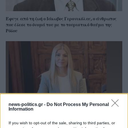
Έφυγε από τη ζωή ο Ιάκωβος Γερονικόλας, ο άνθρωπος
που έδεσε το όνομά του με το τουριστικό θαύμα της
Ρόδου
news-politics.gr -
Do Not Process My Personal
Information
Βάνα Μανωλάκη-Αγγελοπούλου: Η αφοσίωση στην
κορυφή και η φιλοσοφία μιας απόλυτης αθλήτριας
If you wish to opt-out of the sale, sharing to third parties, or
(ηχητικό)