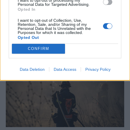
I want to opt-out of processing my
Personal Data for Targeted Advertising.
Opted In
I want to opt-out of Collection, Use,
Retention, Sale, and/or Sharing of my
Personal Data that Is Unrelated with the
Purposes for which it was collected.
Opted Out
Ακτοπλοϊκά εισιτήρια: Παρέμβαση για τις
CONFIRM
«τσουχτερές» τιμές από το Εργατικό Κέντρο Πειραιά
Data Deletion
Data Access
Privacy Policy