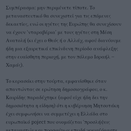
Συμπέρασμα: μην περιμένετε τίποτε. Το
μεταναστευτικό θα συνεχιστεί για τις επόμενες
δεκαετίες, ενώ οι ηγέτες της Ευρώπης θα συνεχίσουν
να έχουν ‘νταραβέρια’ με τους ηγέτες στη Μέση
Ανατολή (κι έχει ο Θεός ή ο Αλλάχ, αφού διανύουμε
ήδη μια εξαιρετικά επικίνδυνη περίοδο ανάφλεξης
στην ευαίσθητη περιοχή, με τον πόλεμο Ισραήλ –
Χαμάς).
Το κερασάκι στην τούρτα, εμφανίσθηκε όταν
απαντώντας σε ερώτηση δημοσιογράφου, ο κ.
Καιρίδης παραδέχτηκε (αφού είχε ήδη δει την
δημοσιότητα η είδηση) ότι η κυβέρνηση Μητσοτάκη
έχει συμφωνήσει να συμμετέχει η Ελλάδα στο
ευρωπαϊκό poject που ονομάζεται ‘προσλήψεις
μεταναστών και προσφύγων επειδή χρειαζόμαστε