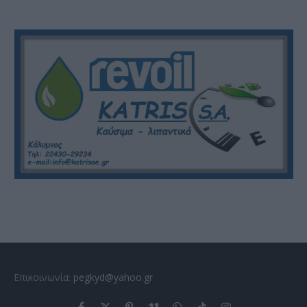
Επικοινωνία:
pegkyd@yahoo.gr