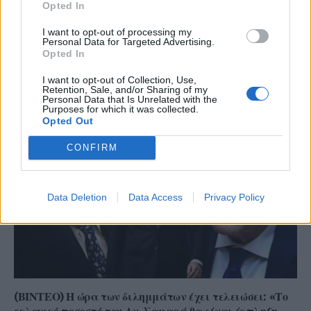
Opted In
I want to opt-out of processing my
Personal Data for Targeted Advertising.
Opted In
(Videos) Από τη συνεργασία στη σύγκρουση: Η
συνέντευξη Γ. Μαστροκούκου και Μ. Πλάτση και τα
I want to opt-out of Collection, Use,
Retention, Sale, and/or Sharing of my
ερωτήματα του ΤΕΕ για τις αναθέσεις
Personal Data that Is Unrelated with the
Purposes for which it was collected.
Opted Out
CONFIRM
Data Deletion
Data Access
Privacy Policy
(ΒΙΝΤΕΟ) Η ώρα των διλημμάτων έχει τελειώσει: «Το
εκλογικό ποσοστό του Αν. Σαμαρά θα είναι έκπληξη