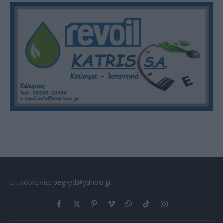
Επικοινωνία:
pegkyd@yahoo.gr
Facebook
X
Pinterest
Vimeo
WhatsApp
TikTok
Instagram
(Twitter)