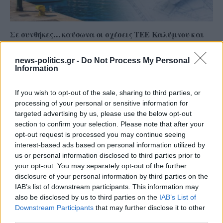
Σε συνθήκες… καύσωνα οι σχέσεις ΤΕΕ Καλύμνου και
Δημοτικού Λιμενικού Ταμείου – Νέα σκληρή απάντηση
με συγκεκριμένα στοιχεία
news-politics.gr -
Do Not Process My Personal
Information
If you wish to opt-out of the sale, sharing to third parties, or
processing of your personal or sensitive information for
targeted advertising by us, please use the below opt-out
section to confirm your selection. Please note that after your
opt-out request is processed you may continue seeing
interest-based ads based on personal information utilized by
us or personal information disclosed to third parties prior to
your opt-out. You may separately opt-out of the further
disclosure of your personal information by third parties on the
IAB’s list of downstream participants. This information may
also be disclosed by us to third parties on the
IAB’s List of
Το ατύχημα του Ρόμπερτ Πλαντ, των Led Zeppelin
Downstream Participants
that may further disclose it to other
στη Ρόδο όπου παραλίγο να χάσει τη γυναίκα του
third parties.
(video)