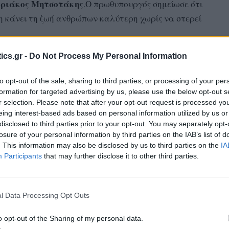
ριάκος Μητσοτάκης
.Ο πρωθυπουργός σημείωσε ότι
η κάνει τη ζωή ανθρώπων καλύτερη χωρίς να στερεί
ics.gr -
Do Not Process My Personal Information
αριών
δεν έχουν ακόμα νομικά τις ίδιες
. Να τα παίρνουν από το σχολείο, να
to opt-out of the sale, sharing to third parties, or processing of your per
νοσοκομείο», συνέχισε Κυριάκος Μητσοτάκης.
formation for targeted advertising by us, please use the below opt-out s
r selection. Please note that after your opt-out request is processed y
eing interest-based ads based on personal information utilized by us or
με επιτρέποντας σε όλους αν το επιθυμούν να
disclosed to third parties prior to your opt-out. You may separately opt-
ία τελετή στο δημαρχείο όπως το κάνουν και τα
losure of your personal information by third parties on the IAB’s list of
μη της δημοκρατίας μας να ενσωματώνει ισότιμα
. This information may also be disclosed by us to third parties on the
IA
Participants
that may further disclose it to other third parties.
τας ότι αυτό ισχύει σε 36 χώρες της Ευρώπης και
l Data Processing Opt Outs
εν είναι τίποτα άλλο από το επιστέγασμα της
α συμπορευτούν. «Γι’αυτό και τα νομικά συστήματα
o opt-out of the Sharing of my personal data.