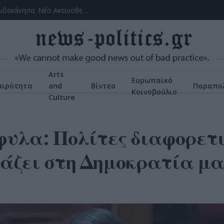
(VIDEOS) Αλλάζει ο υγειονομικός χάρτης στα Δωδεκάνησα: Νέο Ακτινοθεραπευτικό Κέντρο και ενίσχυση του ΕΣΥ στη Ρόδο, σύμφωνα με τον υπ. Υγείας, Άδωνη Γεωργιάδη
Arts
Ευρωπαϊκό
αιρότητα
and
Βίντεο
Παραπολ
Κοινοβούλιο
Culture
φυλα: Πολίτες διαφορετ
άζει στη Δημοκρατία μας