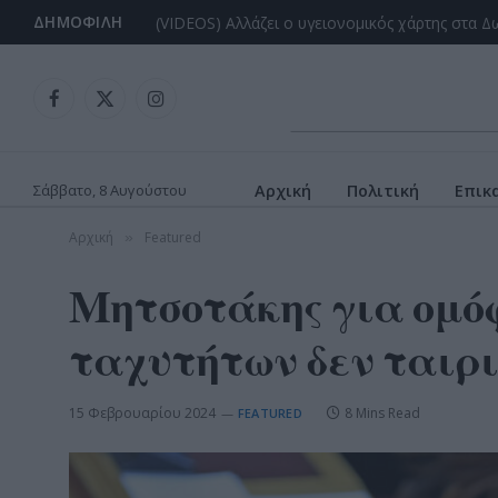
ΔΗΜΟΦΙΛΉ
Facebook
X
Instagram
(Twitter)
Σάββατο, 8 Αυγούστου
Αρχική
Πολιτική
Επικ
Αρχική
Featured
»
Μητσοτάκης για ομό
ταχυτήτων δεν ταιρι
15 Φεβρουαρίου 2024
8 Mins Read
FEATURED