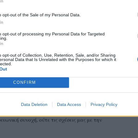
ε σύγχρονα πρακτικά ζητούμενα», επισήμανε.
In
o opt-out of the Sale of my Personal Data.
νη μεταρρύθμιση είναι και χρήσιμη και αναγκαία
In
ης.
to opt-out of processing my Personal Data for Targeted
ing.
ων παιδιών και σε εκείνα που ζουν ήδη με ομόφυλα
In
ζει το πλαίσιο για την υποβοηθούμενη
o opt-out of Collection, Use, Retention, Sale, and/or Sharing
και γονέας 2.
ersonal Data that Is Unrelated with the Purposes for which it
lected.
Out
CONFIRM
θρησκευτικός γάμος αποτελεί αποκλειστική υπόθεση
κυβέρνηση σέβεται.
Data Deletion
Data Access
Privacy Policy
αι σε άλλες υποθέσεις είχαμε διαφορετικές επιλογές.
νωνική συνοχή, ούτε τις σχέσεις μας με την