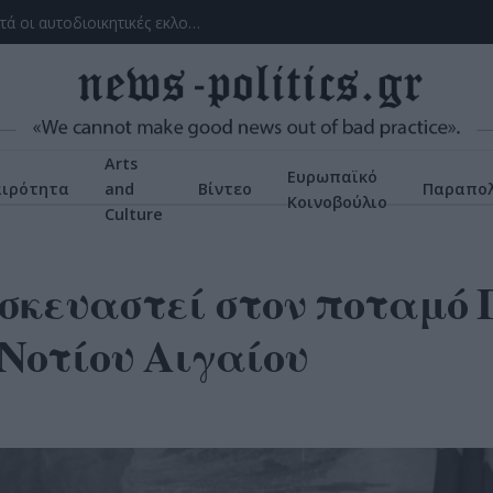
Με το βλέμμα στην κάλπη: πρώτα οι εθνικές, μετά οι αυτοδιοικητικές εκλογές – Τα μέχρι τώρα δεδομένα, οι ενδιαφερόμενοι
Arts
Ευρωπαϊκό
αιρότητα
and
Βίντεο
Παραπολ
Κοινοβούλιο
Culture
σκευαστεί στον ποταμό
Νοτίου Αιγαίου