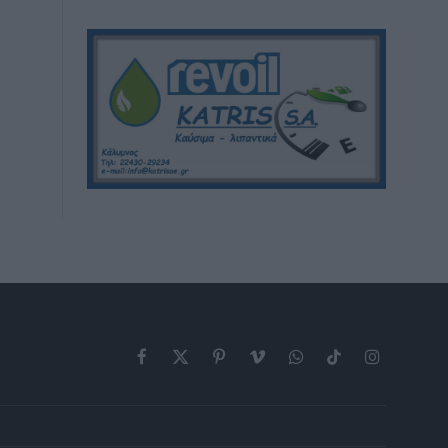
Facebook
X
Pinterest
Vimeo
WhatsApp
TikTok
Instagram
(Twitter)