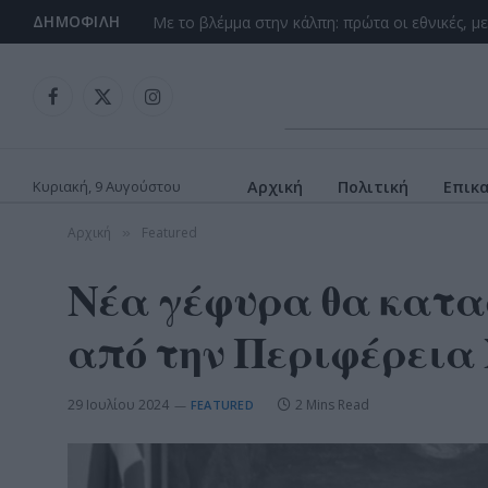
ΔΗΜΟΦΙΛΉ
Facebook
X
Instagram
(Twitter)
Κυριακή, 9 Αυγούστου
Αρχική
Πολιτική
Επικ
Αρχική
Featured
»
Νέα γέφυρα θα κατα
από την Περιφέρεια 
29 Ιουλίου 2024
2 Mins Read
FEATURED