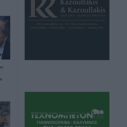
ων
αι