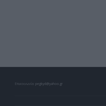
Επικοινωνία:
pegkyd@yahoo.gr