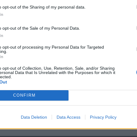
o opt-out of the Sharing of my personal data.
ισμό, και ιδεολογικές εμμονές.
In
οδότηση και αυτό αφού προηγήθηκε δουλειά ετών
o opt-out of the Sale of my Personal Data.
In
to opt-out of processing my Personal Data for Targeted
 Εθνική Οδό Ρόδου-Λίνδου, θα κατασκευαστεί μια
ing.
In
 θα αντικαταστήσει την σημερινή. Για να μην
κή Οδό, η Νέα Γέφυρα Γαδουρά θα κατασκευαστεί
o opt-out of Collection, Use, Retention, Sale, and/or Sharing
ersonal Data that Is Unrelated with the Purposes for which it
 θα παραμείνει σε λειτουργία έως την ολοκλήρωση
lected.
Out
CONFIRM
 της Περιφέρειας μας, εξασφαλίσθηκε η
υρά που ανέρχεται σε 18,13 εκ. ευρώ και το έργο
άτησής του».
Data Deletion
Data Access
Privacy Policy