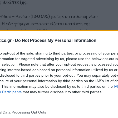
ς Ανάπτυξης.
Ρόδου – Λίνδου (ΕΘ.Ο.95) με την κατασκευή νέου
 Η νέα γέφυρα κατασκευάζεται κατάντη της
ιγμάτων, πλάτους 12,70m και συνολικού μήκους
του νέου τεχνικού στην υφιστάμενη χάραξη, θα
ics.gr -
Do Not Process My Personal Information
μετά τη νέα γέφυρα συνολικού μήκους ~1.150m
νται επίσης οι απαραίτητες απαλλοτριώσεις.
to opt-out of the sale, sharing to third parties, or processing of your per
formation for targeted advertising by us, please use the below opt-out s
r selection. Please note that after your opt-out request is processed y
ζεται η
01/10/2024
και λήξης η
30/06/2028.
eing interest-based ads based on personal information utilized by us or
disclosed to third parties prior to your opt-out. You may separately opt-
losure of your personal information by third parties on the IAB’s list of
ια Νοτίου Αιγαίου.
. This information may also be disclosed by us to third parties on the
IA
Participants
that may further disclose it to other third parties.
ργος Χατζημάρκος δήλωσε για το έργο:
ς, στην Περιφέρεια μας είναι καθημερινός. Με
l Data Processing Opt Outs
ς πτυχές και θεματικές ενότητες. Με σεβασμό στην