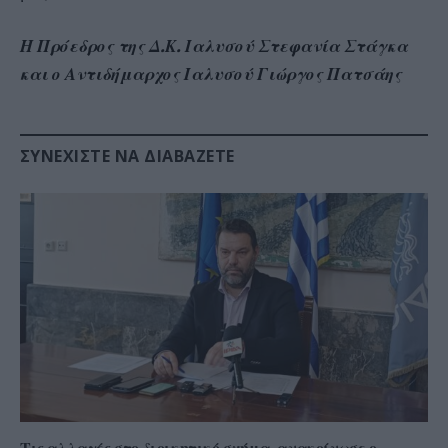
Η Πρόεδρος της Δ.Κ. Ιαλυσού Στεφανία Στάγκα
και ο Αντιδήμαρχος Ιαλυσού Γιώργος Πατσάης
ΣΥΝΕΧΊΣΤΕ ΝΑ ΔΙΑΒΆΖΕΤΕ