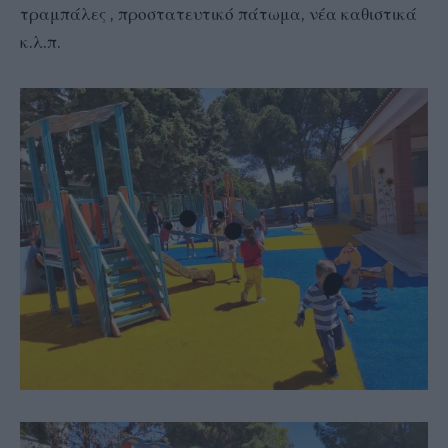
τραμπάλες , προστατευτικό πάτωμα, νέα καθιστικά
κ.λ.π.