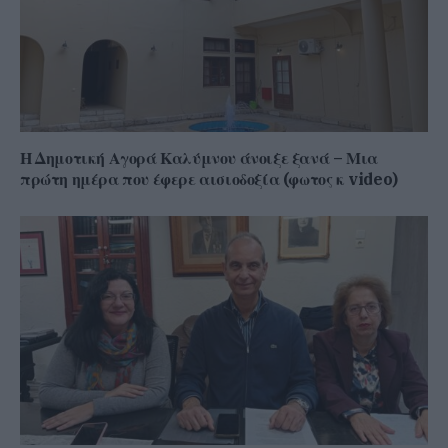
Η Δημοτική Αγορά Καλύμνου άνοιξε ξανά – Μια
πρώτη ημέρα που έφερε αισιοδοξία (φωτος κ video)