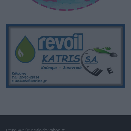
Επικοινωνία:
pegkyd@yahoo.gr