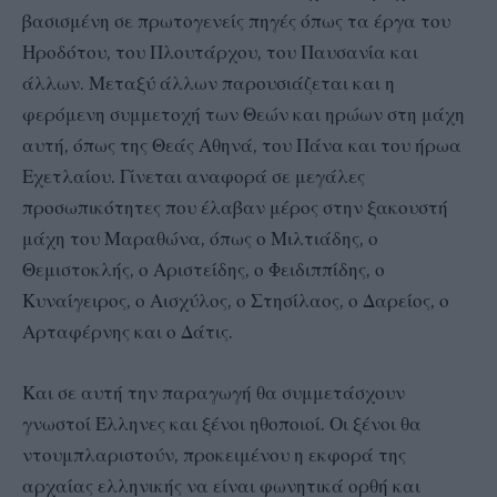
βασισμένη σε πρωτογενείς πηγές όπως τα έργα του
Ηροδότου, του Πλουτάρχου, του Παυσανία και
άλλων. Μεταξύ άλλων παρουσιάζεται και η
φερόμενη συμμετοχή των Θεών και ηρώων στη μάχη
αυτή, όπως της Θεάς Αθηνά, του Πάνα και του ήρωα
Εχετλαίου. Γίνεται αναφορά σε μεγάλες
προσωπικότητες που έλαβαν μέρος στην ξακουστή
μάχη του Μαραθώνα, όπως ο Μιλτιάδης, ο
Θεμιστοκλής, ο Αριστείδης, ο Φειδιππίδης, ο
Κυναίγειρος, ο Αισχύλος, ο Στησίλαος, ο Δαρείος, ο
Αρταφέρνης και ο Δάτις.
Και σε αυτή την παραγωγή θα συμμετάσχουν
γνωστοί Έλληνες και ξένοι ηθοποιοί. Οι ξένοι θα
ντουμπλαριστούν, προκειμένου η εκφορά της
αρχαίας ελληνικής να είναι φωνητικά ορθή και