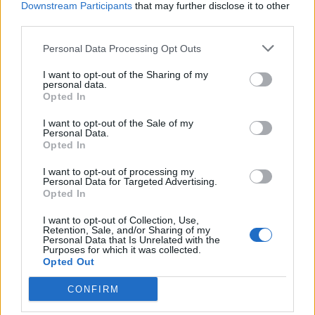
Downstream Participants
that may further disclose it to other
third parties.
Στενά του Ορμούζ: Ιράν και Ομάν συμφώνησαν στη
διαδρομή των πλοίων, εκκρεμούν κρίσιμες
Personal Data Processing Opt Outs
λεπτομέρειες
I want to opt-out of the Sharing of my
personal data.
Opted In
I want to opt-out of the Sale of my
Personal Data.
Opted In
I want to opt-out of processing my
Personal Data for Targeted Advertising.
Opted In
I want to opt-out of Collection, Use,
Retention, Sale, and/or Sharing of my
Personal Data that Is Unrelated with the
Purposes for which it was collected.
Opted Out
CONFIRM