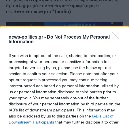
έχει πλημμυρίσει από παραπληροφόρηση κι
ευφάνταστα σενάρια” (audio)
news-politics.gr -
Do Not Process My Personal
Information
If you wish to opt-out of the sale, sharing to third parties, or
processing of your personal or sensitive information for
targeted advertising by us, please use the below opt-out
section to confirm your selection. Please note that after your
opt-out request is processed you may continue seeing
interest-based ads based on personal information utilized by
us or personal information disclosed to third parties prior to
Δημοσκόπηση GPO για την Περιφέρεια Αττικής: Ψήφος
your opt-out. You may separately opt-out of the further
εμπιστοσύνης στον Νίκο Χαρδαλιά (Πίνακες)
disclosure of your personal information by third parties on the
IAB’s list of downstream participants. This information may
also be disclosed by us to third parties on the
IAB’s List of
Downstream Participants
that may further disclose it to other
third parties.