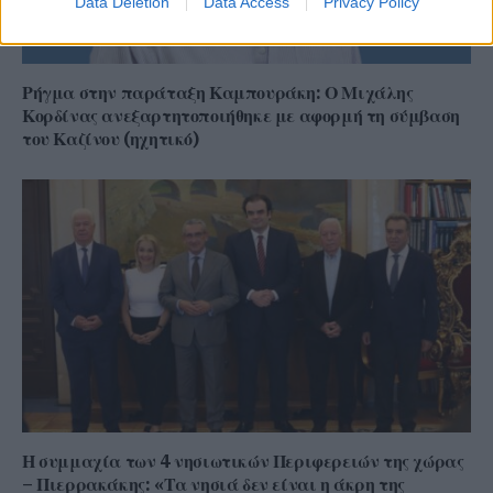
Data Deletion
Data Access
Privacy Policy
Ρήγμα στην παράταξη Καμπουράκη: Ο Μιχάλης
Κορδίνας ανεξαρτητοποιήθηκε με αφορμή τη σύμβαση
του Καζίνου (ηχητικό)
Η συμμαχία των 4 νησιωτικών Περιφερειών της χώρας
– Πιερρακάκης: «Τα νησιά δεν είναι η άκρη της