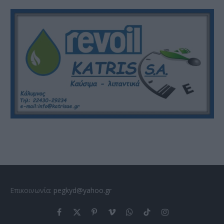
Επικοινωνία:
pegkyd@yahoo.gr
Facebook
X
Pinterest
Vimeo
WhatsApp
TikTok
Instagram