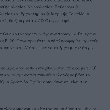
 τις οποίες δεν εκδηλώνεται ενδιαφέρον από νέους
ισθησιολογίας, Νεφρολογίας, Παθολογικής
λογίας και Εργαστηριακής Ιατρικής. Το επίδομα
αυτές θα ξεπερνά τα 7.000 ευρώ ετησίως.
θεί ο κατάλογος των άγονων περιοχών. Σήμερα οι
ονες Β’ 20. Οπως προκύπτει από πληροφορίες, αρκετές
αίνουν» στις Α’ έτσι ώστε να υπάρχει μεγαλύτερο
 σήμερα άγονες θα ενταχθούν στον πίνακα με τις Β’.
ωση και αναμένονται πιθανές αλλαγές με βάση τα
άθμια Φροντίδα Υγείας ορισμένων σημείων του
πιπλέον οικονομικά κίνητρα να μη δίνονται μόνο σε