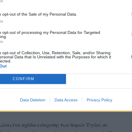
In
o opt-out of the Sale of my Personal Data.
In
to opt-out of processing my Personal Data for Targeted
ing.
In
o opt-out of Collection, Use, Retention, Sale, and/or Sharing
ersonal Data that Is Unrelated with the Purposes for which it
lected.
Out
CONFIRM
 επίσκεψή του στο Ασκληπιείο Βούλας, συνοδευόμενος από τον
σοκομείου Αιμίλιο Βουγιουκλάκη
Data Deletion
Data Access
Privacy Policy
ώνει ένα σχέδιο ενίσχυσης των δομών Υγείας σε