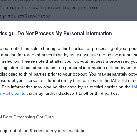
 απομακρυσμένων περιοχών της χώρας είναι
ης που επιδεινώνεται.
 αποτελεί η καταγγελία του προέδρου της
ics.gr -
Do Not Process My Personal Information
ων Δημόσιων Νοσοκομείων (ΠΟΕΔΗΝ) Μιχάλη
to opt-out of the sale, sharing to third parties, or processing of your per
οκος γυναίκα χρειάστηκε να διανύσει την απόσταση
formation for targeted advertising by us, please use the below opt-out s
κεί βρέθηκε διαθέσιμη μονάδα νεογνών για να
r selection. Please note that after your opt-out request is processed y
ο καλοκαίρι, η υγειονομική θωράκιση νησιών και
eing interest-based ads based on personal information utilized by us or
disclosed to third parties prior to your opt-out. You may separately opt-
ετακινήσεις γιατρών από άλλες περιοχές, οι οποίοι
losure of your personal information by third parties on the IAB’s list of
ικονομικό μπόνους (αυξήθηκε φέτος σε 2.100 ευρώ/
. This information may also be disclosed by us to third parties on the
IA
 τους).
Participants
that may further disclose it to other third parties.
l Data Processing Opt Outs
o opt-out of the Sharing of my personal data.