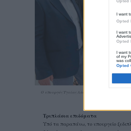
Opted 
I want t
Opted 
I want 
Advertis
Opted 
I want t
of my P
was col
Opted 
Ο υπουργός Υγείας Αδωνις Γεωργιάδης κατά την
διοικητή του νο
Τριπλάσια επιδόματα
Υπό τα παραπάνω, το υπουργείο ξεδιπλ