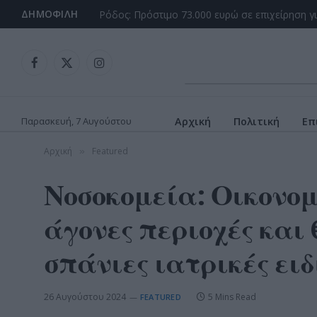
ΔΗΜΟΦΙΛΉ
Ρόδος: Πρόστιμο 73.000 ευρώ σε επιχείρηση γ
Facebook
X
Instagram
(Twitter)
Παρασκευή, 7 Αυγούστου
Αρχική
Πολιτική
Επ
Αρχική
Featured
»
Νοσοκομεία: Οικονομ
άγονες περιοχές και 
σπάνιες ιατρικές ειδ
26 Αυγούστου 2024
5 Mins Read
FEATURED