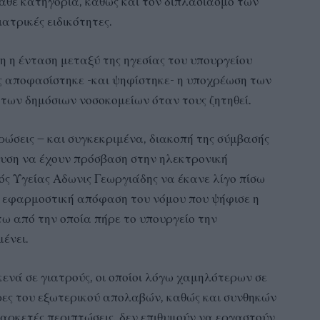
κάθε κατηγορία, καθώς και τον διπλασιασμό των
ατρικές ειδικότητες.
η η ένταση μεταξύ της ηγεσίας του υπουργείου
ς αποφασίστηκε -και ψηφίστηκε- η υποχρέωση των
 των δημόσιων νοσοκομείων όταν τους ζητηθεί.
ρώσεις – και συγκεκριμένα, διακοπή της σύμβασής
υση να έχουν πρόσβαση στην ηλεκτρονική
ς Υγείας Αδωνις Γεωργιάδης να έκανε λίγο πίσω
ν εφαρμοστική απόφαση του νόμου που ψήφισε η
τω από την οποία πήρε το υπουργείο την
ένει.
νά σε γιατρούς, οι οποίοι λόγω χαμηλότερων σε
ώρες του εξωτερικού απολαβών, καθώς και συνθηκών
αρκετές περιπτώσεις, δεν επιθυμούν να εργαστούν