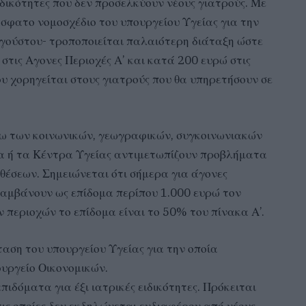
ιδικότητες που δεν προσελκύουν νέους γιατρούς. Με
σφατο νομοσχέδιο του υπουργείου Υγείας για την
υγούστου- τροποποιείται παλαιότερη διάταξη ώστε
στις Αγονες Περιοχές Α’ και κατά 200 ευρώ στις
ου χορηγείται στους γιατρούς που θα υπηρετήσουν σε
λόγω των κοινωνικών, γεωγραφικών, συγκοινωνιακών
ία ή τα Κέντρα Υγείας αντιμετωπίζουν προβλήματα
θέσεων. Σημειώνεται ότι σήμερα για άγονες
 λαμβάνουν ως επίδομα περίπου 1.000 ευρώ τον
 περιοχών το επίδομα είναι το 50% του πίνακα Α’.
αση του υπουργείου Υγείας για την οποία
υργείο Οικονομικών.
πιδόματα για έξι ιατρικές ειδικότητες. Πρόκειται